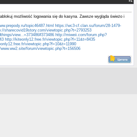
#
1
ablokuj możliwość logowania się do kasyna. Zawsze wygląda świeżo i
www.prepody.ru/topic46487.html
https://wc3-cf.clan.su/forum/28-1479-
p://sharecovid19story.com/viewtopic.php?t=2793253
edthings/view...=373486#373486
http://miweii.com/forum.php?
43
http://kiteonly12.free.fr/viewtopic.php?f=11&t=8435
teonly12.free.fr/viewtopic.php?f=10&t=11990
//www.ww2.site/forum/viewtopic.php?t=156506