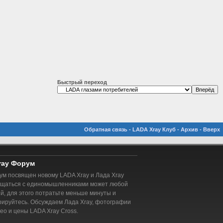
Быстрый переход
Обратная связь
-
LADA Xray Клуб
-
Архив
-
Вверх
ray Форум
м посвящен новому LADA Xray и Лада Xray
бщаться с единомышленниками может любой
, для этого потратьте меньше минуты и
рируйтесь. Обсуждаем Лада Xray, фотографии
део и цены LADA Xray Cross.