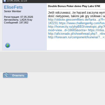
13.06.2026, 11:23
EliseFets
Double Bonus Poker demo Play Labs 576€
Senior Member
Jeśli odczuwasz, że hazard zaczyna wymy
dość nietypowo, takimi jak gry stołowe i 
Регистрация: 07.05.2026
http://oldsite.giessen46ers.de/fanta...p?
Автомобиль: LADA Xray
Сообщений: 197,952
1#2231
https://www.challenger4g.com/foru
http://horsecity.ru/phpBB3/viewtopic.ph
mod=view...d=16665&extra=
https://mlii
http://aficionado.pl/showthread.php?...nl
http://forexam.ru/component/kunena/?..