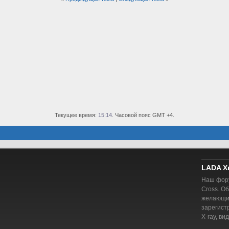
Текущее время:
15:14
. Часовой пояс GMT +4.
LADA X
Наш фору
Cross. О
желающий
зарегист
X-ray, ви