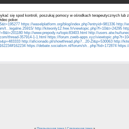
kać się spod kontroli, poszukaj pomocy w ośrodkach terapeutycznych lub z
wideo poker.
f=5&t=195277
https://waselplatform.org/blog/index.php?entryid=981336
http://
m/t...legalne.25915/
http://kiteonly12.free.fr/viewtopic.php?f=10&t=24295
htt
p?f=8&t=201180
http://www.prepody.ru/topic83403.html
http://users.atw.hu/tun
a.com/thread-357914-1-1.html
https://forum.zweb-apps.xyz/viewtopic.php?t=10
ine&p=483333
http://aficionado.pl/showthread.php?...20-Zl&p=530063
http://ki
.=162234#162234
https://debate.socialism.nl/forum/sh...php?tid=172874
https:
«
Предыдущая тема
|
Следующая тема
»