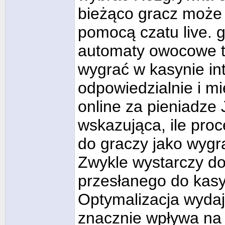
bieżąco gracz może
pomocą czatu live. g
automaty owocowe to 
wygrać w kasynie in
odpowiedzialnie i m
online za pieniadze 
wskazująca, ile proc
do graczy jako wygr
Zwykle wystarczy d
przesłanego do kasy
Optymalizacja wydaj
znacznie wpływa na 