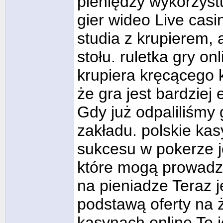
pieniędzy wykorzyst
gier wideo Live cas
studia z krupierem, 
stołu. ruletka gry o
krupiera kręcącego 
że gra jest bardziej
Gdy już odpaliliśmy 
zakładu. polskie ka
sukcesu w pokerze j
które mogą prowadzi
na pieniadze Teraz j
podstawą oferty na 
kasynach online To 