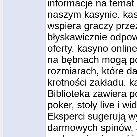
informacje na temat
naszym kasynie. ka
wspiera graczy przez
błyskawicznie odpowi
oferty. kasyno onl
na bębnach mogą po
rozmiarach, które d
krotności zakładu. k
Biblioteka zawiera p
poker, stoły live i w
Eksperci sugerują 
darmowych spinów, 