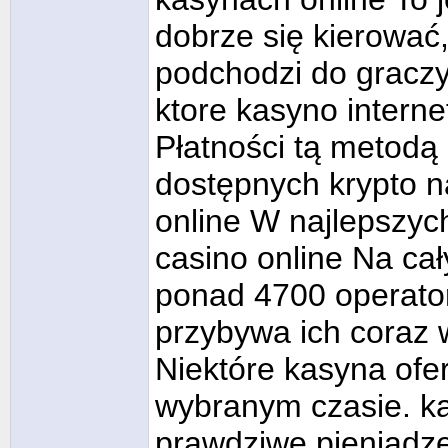
dobrze się kierować,
podchodzi do graczy
ktore kasyno intern
Płatności tą metodą 
dostępnych krypto n
online W najlepszyc
casino online Na ca
ponad 4700 operato
przybywa ich coraz 
Niektóre kasyna ofer
wybranym czasie. k
prawdziwe pieniądze