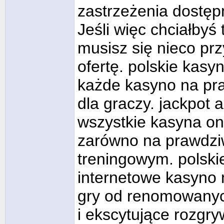
zastrzeżenia dostępn
Jeśli więc chciałbyś 
musisz się nieco prz
ofertę. polskie kasy
każde kasyno na pra
dla graczy. jackpot 
wszystkie kasyna onl
zarówno na prawdziwe
treningowym. polski
internetowe kasyno 
gry od renomowanyc
i ekscytujące rozgry