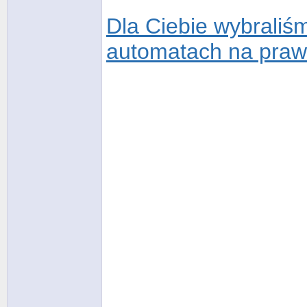
Dla Ciebie wybraliś
automatach na prawd