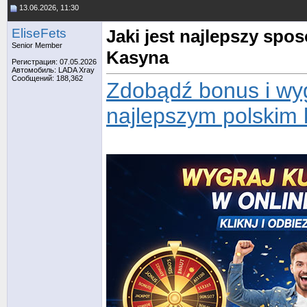
13.06.2026, 11:30
EliseFets
Jaki jest najlepszy sp
Senior Member
Kasyna
Регистрация: 07.05.2026
Автомобиль: LADA Xray
Сообщений: 188,362
Zdobądź bonus i wy
najlepszym polskim k