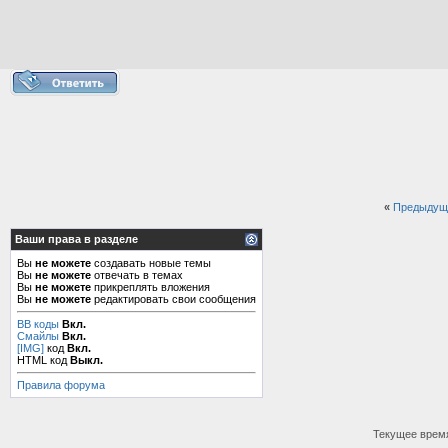
«
Предыдущ
Ваши права в разделе
Вы
не можете
создавать новые темы
Вы
не можете
отвечать в темах
Вы
не можете
прикреплять вложения
Вы
не можете
редактировать свои сообщения
BB коды
Вкл.
Смайлы
Вкл.
[IMG]
код
Вкл.
HTML код
Выкл.
Правила форума
Текущее врем