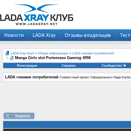
Новости
LADA Xray
Отзывы владельцев
Тест
LADA Xray Клуб
>
Общая информация
>
LADA глазами потребителей
Manga Girls slot Portomaso Gaming 495¥
Регистрация
Справка
Сообщество
LADA глазами потребителей
Совместный проект Официального Лада Клуба