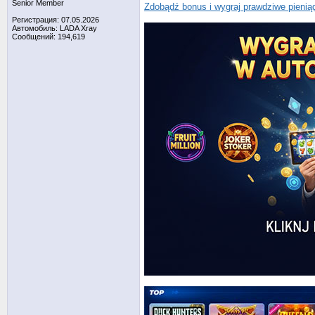
Senior Member
Zdobądź bonus i wygraj prawdziwe pieniąd
Регистрация: 07.05.2026
Автомобиль: LADA Xray
Сообщений: 194,619