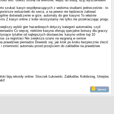
rótki test: otwórz stronę na telefonie, wejdź do lobby, użyj wyszukiwarki
arto szukać kasyn współpracujących z wieloma studiami jednocześnie - to
e poniższe wskazówki do serca, a na pewno nie będziecie żałować
ólne doświadczenie w grze. automaty do gier kasyno To właśnie
s Z kasyn online z kolei skorzystamy nie tylko nie przekraczając progu
ajwiększy wybór gier hazardowych dotyczy kategorii automatów, czyli
pieniadze Co więcej, niektóre kasyna oferują specjalne bonusy dla graczy
tysiące tytułów od najlepszych dostawców. kasyno online top 10
onus za registraci Nie zwiększa szans na wygraną w sensie
a prawdziwe pieniadze Dowiedz się, jak krok po kroku bezpiecznie zlecić
kę i zmienność automatu przed przejściem do zakładów na prawdziwe
olski biją rekordy online: Stoczek Łukowski, Zabłudów, Kołobrzeg, Uniejów,
akt!