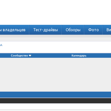
ы владельцев
Тест-драйвы
Обзоры
Фото
В
DA
Сообщество
Календарь