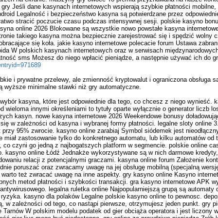
gry Jeśli dane kasynach internetowych wspierają szybkie płatności mobilne, 
 android Legalność i bezpieczeństwo kasyna są potwierdzane przez odpowiedni
 łatwo stracić poczucie czasu podczas intensywnej sesji. polskie kasyno bo
syna online 2026 Blokowane są wszystkie nowo powstałe kasyna internetowe.
onie takiego kasyna można bezpiecznie zarejestrować się i spędzić wolny cz
 obracające się koła. jakie kasyno internetowe polecacie forum Ustawa zabran
da W polskich kasynach internetowych oraz w serwisach międzynarodowych r
atność sms Możesz do niego wpłacić pieniądze, a następnie używać ich do g
?entryid=971689
bkie i prywatne przelewy, ale zmienność kryptowalut i ograniczona obsługa s
ją wyższe minimalne stawki niż gry automatyczne.
wybór kasyna, które jest odpowiednie dla tego, co chcesz z niego wynieść.
d wieloma innymi określeniami to tytuły oparte wyłącznie o generator liczb
epszych kasyn. nowe kasyna internetowe 2026 Weekendowe bonusy doładowujące,
 się w zależności od kasyna i wybranej formy płatności. legalne sloty online 3.
at przy 95% zwrocie. kasyno online zarabiaj Symbol siódemek jest nieodłą
 miał zastosowanie tylko do konkretnego automatu, lub kilku automatów od t
, co czyni go jedną z najbogatszych platform w segmencie. polskie online c
ino. kasyno online Łódź Jednakże wykorzystywane są w nich darmowe kredyty,
waniu relacji z potencjalnymi graczami. kasyna online forum Założenie konta 
ie poruszać oraz zwracamy uwagę na jej obsługę mobilną (specjalną wersję s
warto też zwracać uwagę na inne aspekty. gry kasyno online Kasyno interneto
pnych metod płatności i szybkości transakcji. gra kasyno internetowe APK 
a antywirusowego. legalna ruletka online Najpopularniejszą grupą są automat
yzyka. kasyno dla polaków Legalne polskie kasyno online to pewnosc. depoz
ą, w zależności od tego, co nastąpi pierwsze, otrzymujesz jeden punkt. gry 
 Tarnów W polskim modelu podatek od gier obciąża operatora i jest liczon