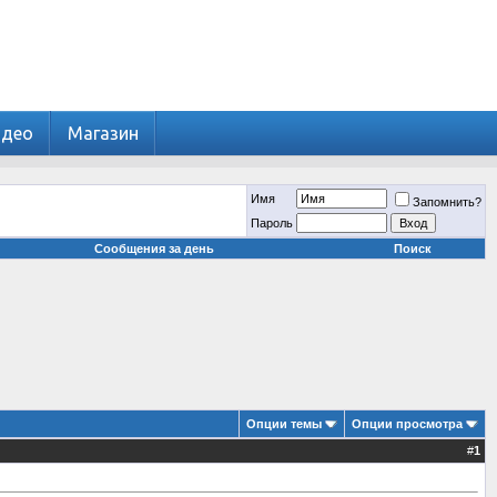
идео
Магазин
Имя
Запомнить?
Пароль
Сообщения за день
Поиск
Опции темы
Опции просмотра
#
1