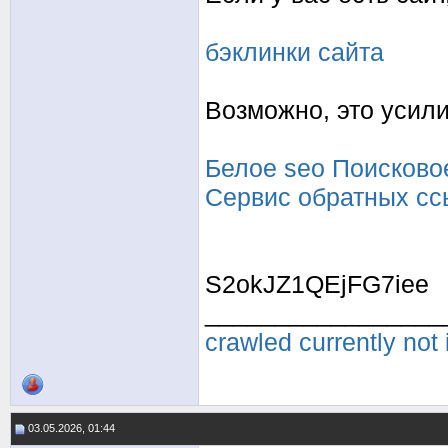
бэклинки сайта
Возможно, это усили
Белое seo
Поисково
Сервис обратных сс
S2okJZ1QEjFG7iee
_________________
crawled currently not
03.05.2026, 01:44