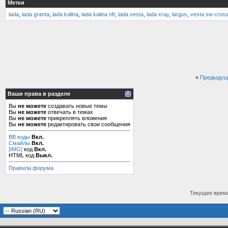
Метки
lada
,
lada granta
,
lada kalina
,
lada kalina nfr
,
lada vesta
,
lada xray
,
largus
,
vesta sw cros
«
Предыдущ
Ваши права в разделе
Вы
не можете
создавать новые темы
Вы
не можете
отвечать в темах
Вы
не можете
прикреплять вложения
Вы
не можете
редактировать свои сообщения
BB коды
Вкл.
Смайлы
Вкл.
[IMG]
код
Вкл.
HTML код
Выкл.
Правила форума
Текущее врем