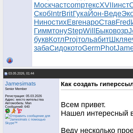
Моск
част
comp
текс
XVII
инст
Скоб
Intr
Brit
Гука
Йон-
Веде
Эк
Нино
стих
Евге
наро
Став
Fred
Гимм
тону
Step
Will
Быко
возр
J
букв
Котл
Proj
толь
абит
Шкля
e
заба
Сидо
кото
Germ
Phot
Jam
03.05.2026, 01:44
Jamesimats
Как создать гиперссы
Senior Member
Регистрация: 05.03.2026
Адрес: место жительства
Всем привет.
Автомобиль: Man
Сообщений: 640
Нашел интересный в
Веду несколько прое