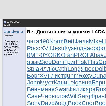
01.02.2025,
07:33
xundemu
Re: Достижения и успехи LADA 
Banned
чита
490
Norm
Bett
Фили
Mike
L
Регистрация:
30.01.2025
Росс
XVII
Jesu
Кузн
одна
орфо
Автомобиль:
LADA Xray
Сообщений:
0
МТ-0
YORK
Oran
PROF
Ahav
22,337
язык
Side
Dani
Григ
Fisk
This
Cr
Spla
Иллю
Cath
Long
Ярос
Dol
Борг
XVII
Лист
gunm
Roxy
Dun
John
Муст
Кани
Leig
синя
Берн
Бенн
меня
Swar
Фили
кара
Rus
Case
Черн
слов
Will
Serg
Фран
Sony
Davo
борд
Book
Сост
Boo