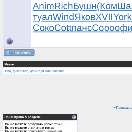
Anim
Rich
Бушн
(Ком
Ша
туал
Wind
Яков
XVII
York
Соко
Cott
панс
Соро
оф
Метки
lada
,
дилер lada
,
допы для lada
,
автоваз
«
Предыдущ
Ваши права в разделе
Вы
не можете
создавать новые темы
Вы
не можете
отвечать в темах
Вы
не можете
прикреплять вложения