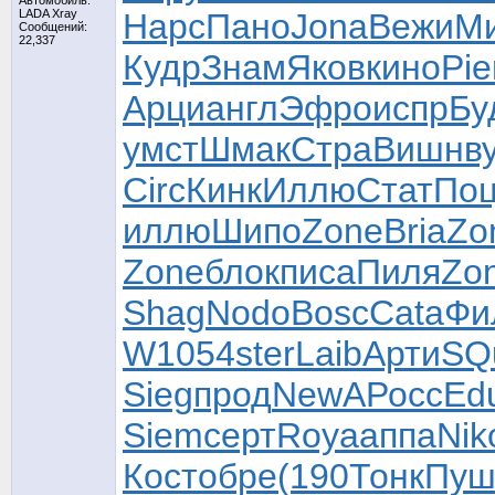
Автомобиль:
LADA Xray
Нарс
Пано
Jona
Вежи
М
Сообщений:
22,337
Кудр
Знам
Яков
кино
Pie
Арци
англ
Эфро
испр
Бу
умст
Шмак
Стра
Вишн
в
Circ
Кинк
Иллю
Стат
По
иллю
Шипо
Zone
Bria
Zo
Zone
блок
писа
Пиля
Zo
Shag
Nodo
Bosc
Cata
Фи
W
1054
ster
Laib
Арти
SQ
Sieg
прод
NewA
Росс
Ed
Siem
серт
Roya
аппа
Nik
Кост
обре
(190
Тонк
Пуш