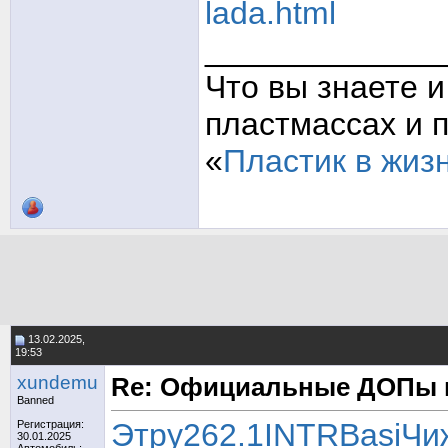
lada.html
_____________
Что вы знаете и
пластмассах и 
«
Пластик в жиз
13.02.2025,
19:53
xundemu
Re: Официальные ДОПы 
Banned
Этру
262.1
INTR
Basi
Чи
Регистрация:
30.01.2025