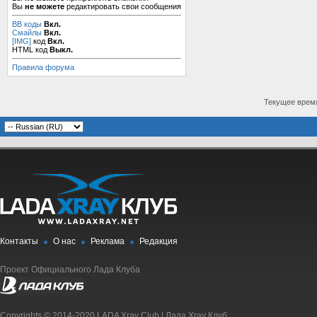
Вы
не можете
редактировать свои сообщения
BB коды
Вкл.
Смайлы
Вкл.
[IMG]
код
Вкл.
HTML код
Выкл.
Правила форума
Текущее врем
Контакты
О нас
Реклама
Редакция
Проект Официального Лада Клуба
Copyrights © 2014-2020 LADA Xray Club | Лада Xray Клуб