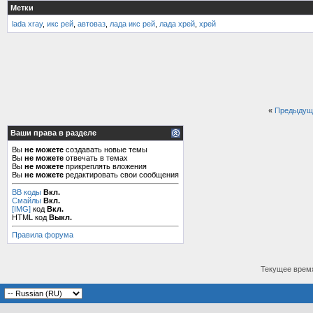
Метки
lada xray
,
икс рей
,
автоваз
,
лада икс рей
,
лада хрей
,
хрей
«
Предыдущ
Ваши права в разделе
Вы
не можете
создавать новые темы
Вы
не можете
отвечать в темах
Вы
не можете
прикреплять вложения
Вы
не можете
редактировать свои сообщения
BB коды
Вкл.
Смайлы
Вкл.
[IMG]
код
Вкл.
HTML код
Выкл.
Правила форума
Текущее врем