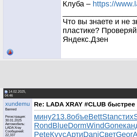
Клуба –
https://www.
_________________
Что вы знаете и не 
пластике? Проверяй
Яндекс.Дзен
14.02.2025,
04:46
xundemu
Re: LADA XRAY #CLUB быстрее 
Banned
мину
213.8
объе
Bett
Stan
стих
Регистрация:
30.01.2025
Rond
Blue
Dorm
Wind
Gone
кан
Автомобиль:
LADA Xray
Сообщений:
Pete
Куус
Арти
Dani
Свет
Geor
A
22,337