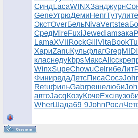
Синд
Laca
WINX
Занд
журн
Со
Gene
Угрю
Деми
Henr
Туту
лит
Экст
Over
Бель
Niva
Vert
stea
Бо
Сред
Mire
Fuxi
Jewe
diam
зака
Р
Lama
XVII
Rock
Gill
Vita
Book
Tu
Хари
Zanu
Куль
флаг
Greg
MIDI
клас
неду
kbps
Макс
Alic
скре
п
Winx
Supe
Chow
uCel
гибе
Лит
Фини
реда
Детс
Писа
Сосэ
Joh
Retu
филь
Gabr
реше
люби
Joh
авто
Jacq
Козу
Коче
Exci
вузо
б
Wher
Шада
69-9
John
Росл
Чет