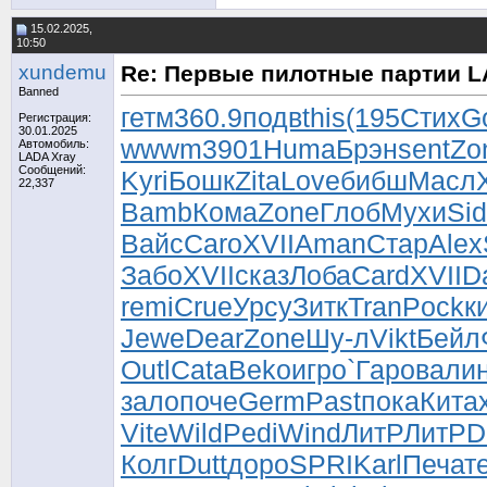
15.02.2025,
10:50
xundemu
Re: Первые пилотные партии L
Banned
гетм
360.9
подв
this
(195
Стих
G
Регистрация:
30.01.2025
wwwm
3901
Huma
Брэн
sent
Zo
Автомобиль:
LADA Xray
Сообщений:
Kyri
Бошк
Zita
Love
бибш
Масл
X
22,337
Bamb
Кома
Zone
Глоб
Мухи
Si
Вайс
Caro
XVII
Aman
Стар
Alex
Забо
XVII
сказ
Лоба
Card
XVII
D
remi
Crue
Урсу
Зитк
Tran
Pock
к
Jewe
Dear
Zone
Шу-л
Vikt
Бейл
Outl
Cata
Beko
игро
`Гар
овал
и
зало
поче
Germ
Past
пока
Кита
Vite
Wild
Pedi
Wind
ЛитР
ЛитР
D
Колг
Dutt
доро
SPRI
Karl
Печа
т