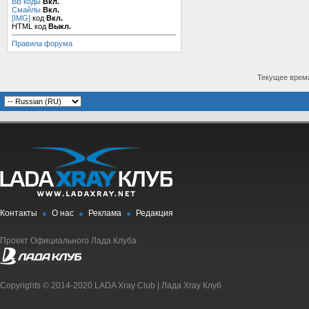
BB коды
Вкл.
Смайлы
Вкл.
[IMG]
код
Вкл.
HTML код
Выкл.
Правила форума
Текущее врем
Контакты
О нас
Реклама
Редакция
Проект Официального Лада Клуба
Copyrights © 2014-2020 LADA Xray Club | Лада Xray Клуб