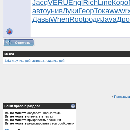
Jacq
VERU
Engl
Rich
Line
Коро
авто
унив
Луки
Геор
Тока
wwwr
Давы
When
Root
роди
Java
Дро
Метки
lada xray
,
икс рей
,
автоваз
,
лада икс рей
«
Предыдущ
Ваши права в разделе
Вы
не можете
создавать новые темы
Вы
не можете
отвечать в темах
Вы
не можете
прикреплять вложения
Вы
не можете
редактировать свои сообщения