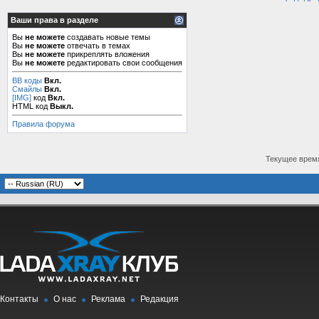
Ваши права в разделе
Вы
не можете
создавать новые темы
Вы
не можете
отвечать в темах
Вы
не можете
прикреплять вложения
Вы
не можете
редактировать свои сообщения
BB коды
Вкл.
Смайлы
Вкл.
[IMG]
код
Вкл.
HTML код
Выкл.
Правила форума
Текущее врем
Контакты
О нас
Реклама
Редакция