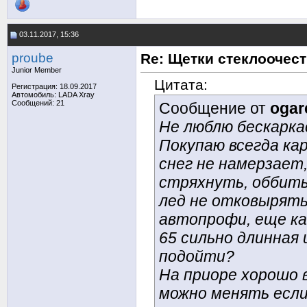
03.11.2017, 15:36
proube
Re: Щетки стеклоочес
Junior Member
Цитата:
Регистрация: 18.09.2017
Автомобиль: LADA Xray
Сообщений: 21
Сообщение от
ogar
Не люблю бескарка
Покупаю всегда кар
снег не намерзает,
стряхнуть, оббить
лед не отковырять,
автопрофи, еще ка
65 сильно длинная 
подойти?
На приоре хорошо в
можно менять если 