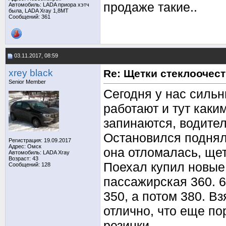
продаже такие..
Автомобиль: LADA приора хэтч
была, LADA Xray 1,8МТ
Сообщений: 361
03.11.2017, 08:59
xrey black
Re: Щетки стеклоочес
Senior Member
Сегодня у нас сильн
работают и тут каки
запинаются, водител
Остановился поднял 
Регистрация: 19.09.2017
Адрес: Омск
она отломалась, щет
Автомобиль: LADA Xray
Возраст: 43
Поехал купил новые 
Сообщений: 128
пассажирская 360. 6
350, а потом 380. Вз
отлично, что еще по
резинки.