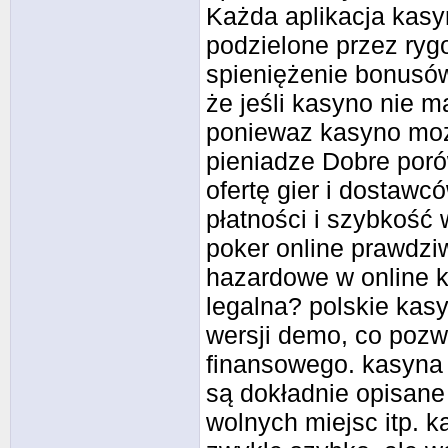
Każda aplikacja kasy
podzielone przez rygo
spieniężenie bonusów
że jeśli kasyno nie m
poniewaz kasyno może
pieniadze Dobre poró
ofertę gier i dostawc
płatności i szybkość 
poker online prawdzi
hazardowe w online k
legalna? polskie kasy
wersji demo, co pozw
finansowego. kasyna n
są dokładnie opisane
wolnych miejsc itp. k