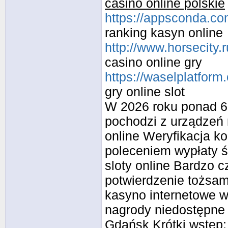
casino online polskie
https://appsconda.co
ranking kasyn online
http://www.horsecity
casino online gry
https://waselplatfor
gry online slot
W 2026 roku ponad 6
pochodzi z urządzeń 
online Weryfikacja k
poleceniem wypłaty 
sloty online Bardzo 
potwierdzenie tożsa
kasyno internetowe w 
nagrody niedostępne 
Gdańsk Krótki wstęp: 