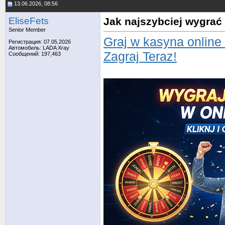
13.06.2026, 08:56
EliseFets
Jak najszybciej wygra
Senior Member
Graj w kasyna online
Регистрация: 07.05.2026
Автомобиль: LADA Xray
Zagraj Teraz!
Сообщений: 197,463