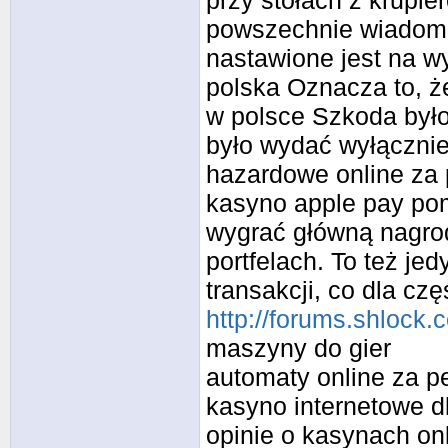
przy stołach z krupie
powszechnie wiadomo
nastawione jest na w
polska Oznacza to, ż
w polsce Szkoda było
było wydać wyłącznie
hazardowe online za 
kasyno apple pay pom
wygrać główną nagrod
portfelach. To też j
transakcji, co dla cz
http://forums.shlock
maszyny do gier
automaty online za p
kasyno internetowe d
opinie o kasynach on