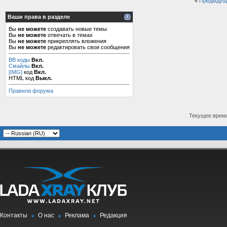
«
Предыдущ
Ваши права в разделе
Вы
не можете
создавать новые темы
Вы
не можете
отвечать в темах
Вы
не можете
прикреплять вложения
Вы
не можете
редактировать свои сообщения
BB коды
Вкл.
Смайлы
Вкл.
[IMG]
код
Вкл.
HTML код
Выкл.
Правила форума
Текущее врем
Контакты
О нас
Реклама
Редакция