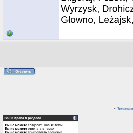
Wyrzysk, Drohicz
Głowno, Leżajsk,
«
Предыдущ
Ваши права в разделе
Вы
не можете
создавать новые темы
Вы
не можете
отвечать в темах
Вы
не можете
прикреплять вложения