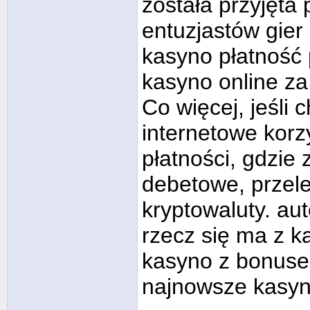
została przyjęta
entuzjastów gie
kasyno płatność
kasyno online za
Co więcej, jeśli 
internetowe korz
płatności, gdzie 
debetowe, przele
kryptowaluty. au
rzecz się ma z k
kasyno z bonus
najnowsze kasyn