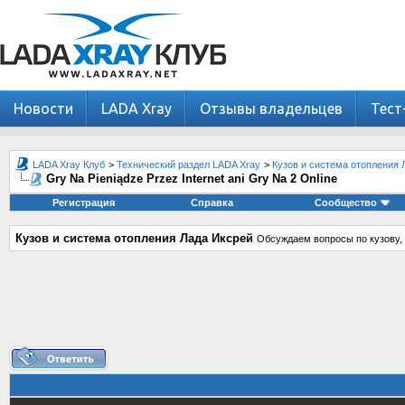
Новости
LADA Xray
Отзывы владельцев
Тест
LADA Xray Клуб
>
Технический раздел LADA Xray
>
Кузов и система отопления 
Gry Na Pieniądze Przez Internet ani Gry Na 2 Online
Регистрация
Справка
Сообщество
Кузов и система отопления Лада Иксрей
Обсуждаем вопросы по кузову, 