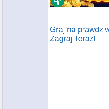
Graj na prawdziw
Zagraj Teraz!