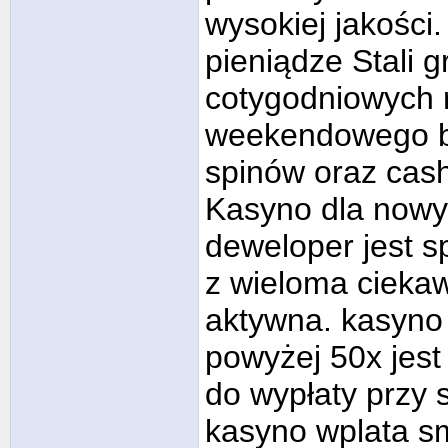
wysokiej jakości
pieniądze Stali 
cotygodniowych 
weekendowego bo
spinów oraz cas
Kasyno dla nowy
deweloper jest s
z wieloma ciekaw
aktywna. kasyno 
powyżej 50x jest
do wypłaty przy 
kasyno wplata sm