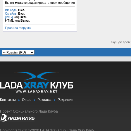
Вы
не можете
редактировать свои сообщения
BB коды
Вкл.
Смайлы
Вкл.
[IMG]
код
Вкл.
HTML код
Выкл.
Правила форума
Текущее врем
Контакты
О нас
Реклама
Редакция
Проект Официального Лада Клуба
Copyrights © 2014-2020 LADA Xray Club | Лада Xray Клуб