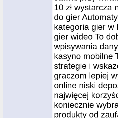
10 zł wystarcza 
do gier Automaty 
kategoria gier w
gier wideo To dob
wpisywania danyc
kasyno mobilne 
strategie i wsk
graczom lepiej w
online niski depo
najwięcej korzyś
koniecznie wybra
produkty od zau