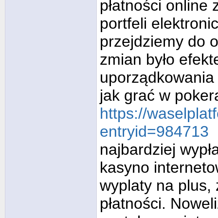
płatności online
portfeli elektro
przejdziemy do o
zmian było efekt
uporządkowania i
jak grać w poker
https://waselpla
entryid=984713
najbardziej wypł
kasyno internetow
wyplaty na plus,
płatności. Nowel