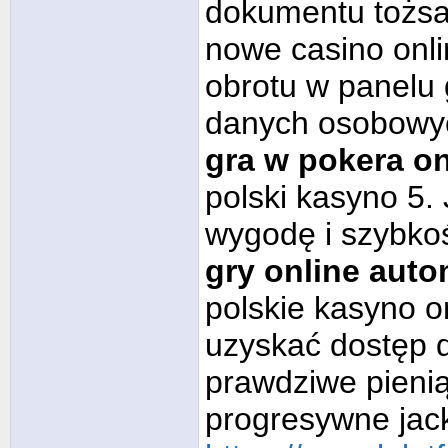
dokumentu tożsa
nowe casino onli
obrotu w panelu 
danych osobowyc
gra w pokera on
polski kasyno 5.
wygodę i szybkoś
gry online aut
polskie kasyno 
uzyskać dostęp d
prawdziwe pienią
progresywne jac