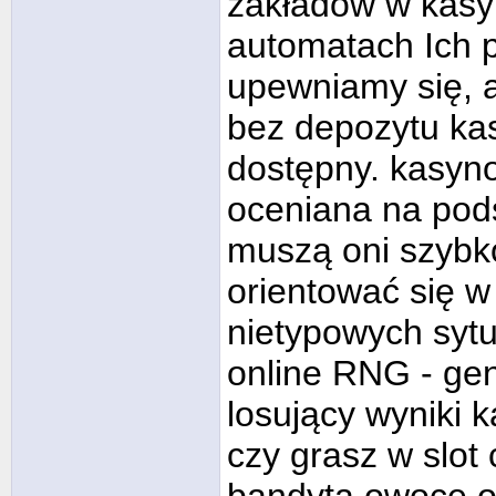
zakładów w kasy
automatach Ich p
upewniamy się, 
bez depozytu kas
dostępny. kasyno
oceniana na pod
muszą oni szybk
orientować się 
nietypowych sytu
online RNG - gen
losujący wyniki k
czy grasz w slot 