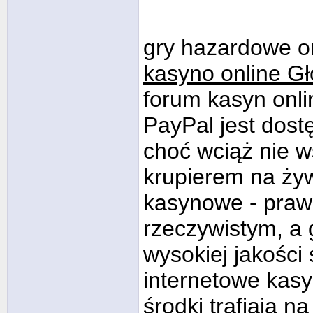
gry hazardowe o
kasyno online G
forum kasyn onli
PayPal jest dost
choć wciąż nie w
krupierem na ży
kasynowe - prawd
rzeczywistym, a 
wysokiej jakości
internetowe kas
środki trafiają n