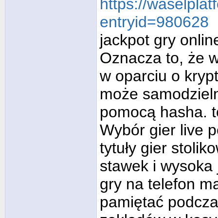
https://waselpla
entryid=980628
jackpot gry onlin
Oznacza to, że w
w oparciu o krypt
może samodzielni
pomocą hasha. to
Wybór gier live
tytuły gier stoli
stawek i wysoka 
gry na telefon ma
pamiętać podcza