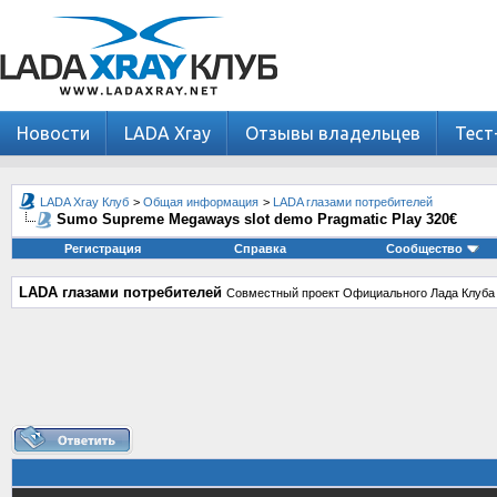
Новости
LADA Xray
Отзывы владельцев
Тест
LADA Xray Клуб
>
Общая информация
>
LADA глазами потребителей
Sumo Supreme Megaways slot demo Pragmatic Play 320€
Регистрация
Справка
Сообщество
LADA глазами потребителей
Совместный проект Официального Лада Клуба