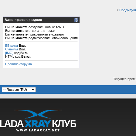
«
Предыдущ
Ваши права в разделе
Вы
не можете
создавать новые темы
Вы
не можете
отвечать в темах
Вы
не можете
прикреплять вложения
Вы
не можете
редактировать свои сообщения
BB коды
Вкл.
Смайлы
Вкл.
[IMG]
код
Вкл.
HTML код
Выкл.
Правила форума
Текущее врем