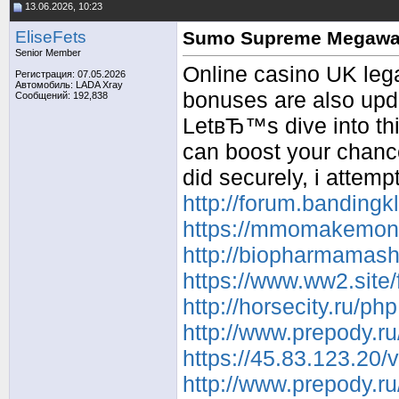
13.06.2026, 10:23
EliseFets
Sumo Supreme Megaways
Senior Member
Online casino UK leg
Регистрация: 07.05.2026
Автомобиль: LADA Xray
bonuses are also upda
Сообщений: 192,838
LetвЂ™s dive into thi
can boost your chanc
did securely, i attem
http://forum.bandingk
https://mmomakemoney
http://biopharmamas
https://www.ww2.site
http://horsecity.ru/
http://www.prepody.ru
https://45.83.123.20
http://www.prepody.ru