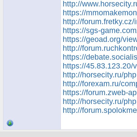
http://www.horsecity
https://mmomakemoney
http://forum.fretky.cz
https://sgs-game.com
https://geoad.org/vie
http://forum.ruchkon
https://debate.social
https://45.83.123.20
http://horsecity.ru/
http://forexam.ru/c
https://forum.zweb-a
http://horsecity.ru/
http://forum.spolokm