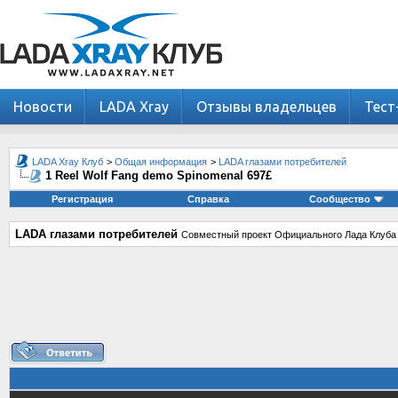
Новости
LADA Xray
Отзывы владельцев
Тест
LADA Xray Клуб
>
Общая информация
>
LADA глазами потребителей
1 Reel Wolf Fang demo Spinomenal 697£
Регистрация
Справка
Сообщество
LADA глазами потребителей
Совместный проект Официального Лада Клуба