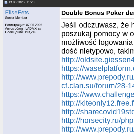
13.06.2026, 11:23
EliseFets
Double Bonus Poker de
Senior Member
Jeśli odczuwasz, że 
Регистрация: 07.05.2026
Автомобиль: LADA Xray
poszukaj pomocy w oś
Сообщений: 193,216
możliwość logowania 
dość nietypowo, takim
http://oldsite.giesse
https://waselplatform
http://www.prepody.ru
cf.clan.su/forum/28-
https://www.challenge
http://kiteonly12.fre
http://sharecovid19s
http://horsecity.ru/
http://www.prepody.ru