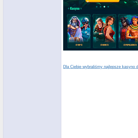
Dla Ciebie wybraliśmy najlepsze kasyno d