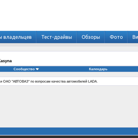
ы владельцев
Тест-драйвы
Обзоры
Фото
В
Kasyna
Сообщество
Календарь
 и ОАО "АВТОВАЗ" по вопросам качества автомобилей LADA.