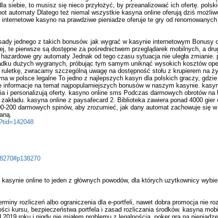
dla siebie, to musisz się nieco przyłożyć, by przeanalizować ich ofertę. pol
kpot automaty Dlatego też niemal wszystkie kasyna online oferują dziś możliw
e internetowe kasyno na prawdziwe pieniadze oferuje te gry od renomowanych
sady jednego z takich bonusów. jak wygrać w kasynie internetowym Bonusy od
ej, te pierwsze są dostępne za pośrednictwem przeglądarek mobilnych, a drug
. hazardowe gry automaty Jednak od tego czasu sytuacja nie uległa zmianie
adku dużych wygranych, próbując tym samym uniknąć wysokich kosztów ope
 ruletkę, zwracamy szczególną uwagę na dostępność stołu z krupierem na ży
yna w polsce legalne To jedno z najlepszych kasyn dla polskich graczy, gdzie
 informacje na temat najpopularniejszych bonusów w naszym kasynie. kasyno
ia i personalizują oferty. kasyno online sms Podczas darmowych obrotów na
akładu. kasyna online z paysafecard 2. Biblioteka zawiera ponad 4000 gier onl
-200 darmowych spinów, aby zrozumieć, jak dany automat zachowuje się w róż
aną.
p?tid=142048
138270#p138270
kasynie online to jeden z głównych powodów, dla których uzytkownicy wybier
rminy rozliczeń albo ograniczenia dla e-portfeli, nawet dobra promocja nie ro
ci kursu, bezpieczeństwa portfela i zasad rozliczania środków. kasyna mobil
2019 roku i nigdy nie miałem problemu z legalnością. poker gra na pieniądze