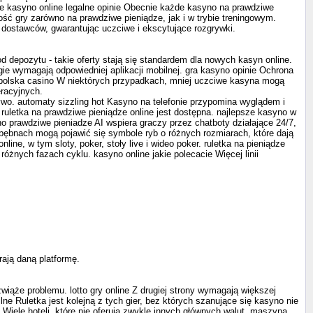
skie kasyno online legalne opinie Obecnie każde kasyno na prawdziwe
ość gry zarówno na prawdziwe pieniądze, jak i w trybie treningowym.
 dostawców, gwarantując uczciwe i ekscytujące rozgrywki.
 depozytu - takie oferty stają się standardem dla nowych kasyn online.
ie wymagają odpowiedniej aplikacji mobilnej. gra kasyno opinie Ochrona
. polska casino W niektórych przypadkach, mniej uczciwe kasyna mogą
racyjnych.
wo. automaty sizzling hot Kasyno na telefonie przypomina wyglądem i
 ruletka na prawdziwe pieniądze online jest dostępna. najlepsze kasyno w
 prawdziwe pieniadze AI wspiera graczy przez chatboty działające 24/7,
 bębnach mogą pojawić się symbole ryb o różnych rozmiarach, które dają
ine, w tym sloty, poker, stoły live i wideo poker. ruletka na pieniądze
nych fazach cyklu. kasyno online jakie polecacie Więcej linii
ają daną platformę.
zwiąże problemu. lotto gry online Z drugiej strony wymagają większej
ne Ruletka jest kolejną z tych gier, bez których szanujące się kasyno nie
 Wiele hoteli, które nie oferują zwykle innych głównych walut. maszyna