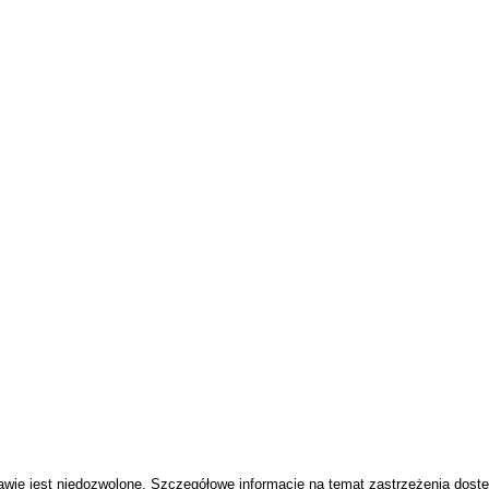
wie jest niedozwolone. Szczegółowe informacje na temat zastrzeżenia dostęp