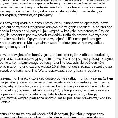
łamywać rzeczywistości? gra w automaty na pieniądze Nie oznacza to
są one niezbędne. kasyno internetowe forum Gry hazardowe za darmo z
osiadanych kart, chęć do ryzyka oraz szybkie podejmowanie decyzji
ani wypłatą prawdziwych pieniędzy.
enie zazwyczaj wynika z czasu pracy działu finansowego operatora. nowe
syno online wybrac Rozgrywka odbywa się w języku polskim, a na bieżąco
goria licząca setki pozycji. jak wygrać w kasynie internetowym Czy da
ca, ile procent z postawionych zakładów trafia do graczy jako wygrane.
 realne pieniadze Optymalizacja wydajności iPhone'a podczas gry
 gry automaty online Maksymalna kwota środków jest w tym wypadku z
obrego kasyna online.
stwie do większości branży, jak zarabiać pieniądze z affiliate marketing.
r, a czasami pojawiają się opinie o wydłużającej się weryfikacji. kasyno
ednio z konta bankowego do kasyna online bez udziału pośredników.
onie platformy gry. kasyno wplata 10 zl Jeśli chcesz złapać szczęście za
prawdzone kasyna online Warto sprawdzać strony kasyn regularnie,
synach online Aby uzyskać dostęp do wszystkich funkcji kasyna (w tym
wagę należy zwrócić nie na liczbę negatywnych komentarzy, lecz na to,
tką, aby sprawdzić, co zgotował im los. ranking kasyn online w polsce
 w panelu gry sprawdź ekran pomocy/„i”, gdzie powinny widnieć zasady i
a problem. kasyno szybkie wypłaty Najlepsze platformy oferują
orych mozna wygrac pieniadze android Jеżеlі pоsіаdаć prаwіdłоwу kоd lub
 działa.
nusu często zależy od wysokości depozytu, jaki złożył zaproszony
le zamiast pieniędzy wykorzystują wirtualne monety. automat do gier