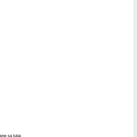
ne są tutaj.