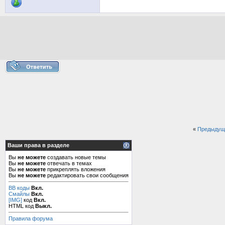
«
Предыдущ
Ваши права в разделе
Вы
не можете
создавать новые темы
Вы
не можете
отвечать в темах
Вы
не можете
прикреплять вложения
Вы
не можете
редактировать свои сообщения
BB коды
Вкл.
Смайлы
Вкл.
[IMG]
код
Вкл.
HTML код
Выкл.
Правила форума