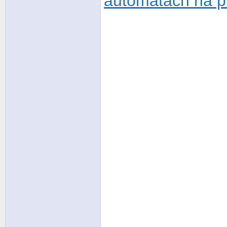
automatach na pr