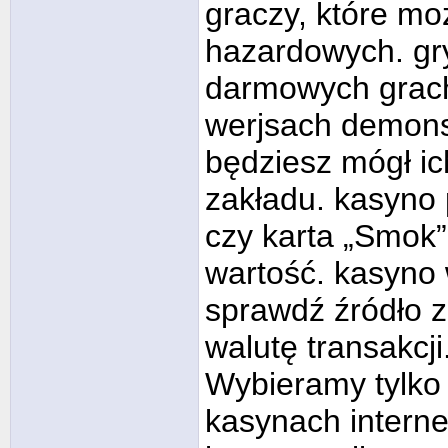
graczy, które m
hazardowych. gr
darmowych grac
werjsach demonst
będziesz mógł ic
zakładu. kasyno 
czy karta „Smok”
wartość. kasyno wp
sprawdź źródło z
walutę transakcj
Wybieramy tylko 
kasynach intern