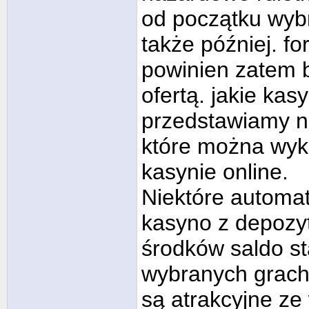
od początku wyb
także później. f
powinien zatem 
ofertą. jakie kas
przedstawiamy n
które można wyk
kasynie online.
Niektóre automat
kasyno z depozy
środków saldo st
wybranych grach.
są atrakcyjne ze