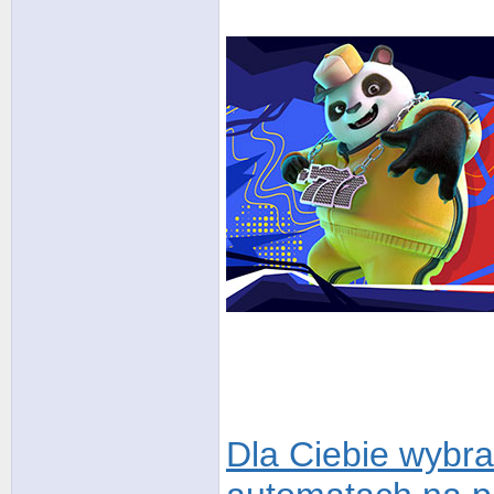
Dla Ciebie wybra