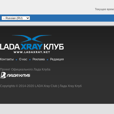
Текущее врем
Контакты
О нас
Реклама
Редакция
Проект Официального Лада Клуба
Copyrights © 2014-2020 LADA Xray Club | Лада Xray Клуб