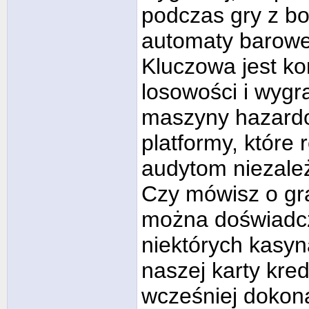
podczas gry z b
automaty barowe
Kluczowa jest k
losowości i wygr
maszyny hazard
platformy, które 
audytom niezależ
Czy mówisz o gra
można doświadcz
niektórych kasyn
naszej karty kred
wcześniej dokon