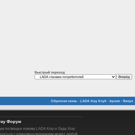
Быстрый переход
Обратная связь
-
LADA Xray Клуб
-
Архив
-
Вверх
ray Форум
м посвящен новому LADA Xray и Лада Xray
бщаться с единомышленниками может любой