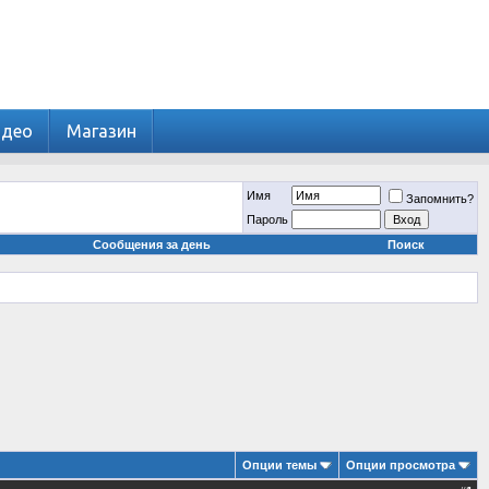
идео
Магазин
Имя
Запомнить?
Пароль
Сообщения за день
Поиск
Опции темы
Опции просмотра