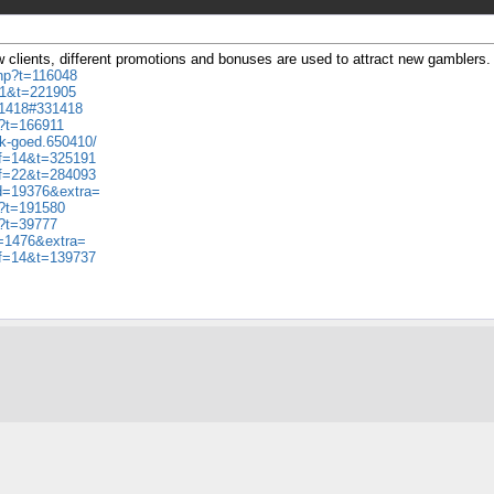
 clients, different promotions and bonuses are used to attract new gamblers.
php?t=116048
f=1&t=221905
331418#331418
p?t=166911
.k-goed.650410/
p?f=14&t=325191
p?f=22&t=284093
.d=19376&extra=
p?t=191580
p?t=39777
d=1476&extra=
p?f=14&t=139737