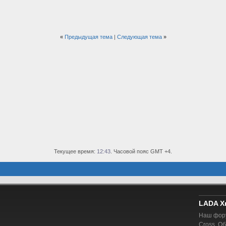
«
Предыдущая тема
|
Следующая тема
»
Текущее время:
12:43
. Часовой пояс GMT +4.
LADA X
Наш фору
Cross. О