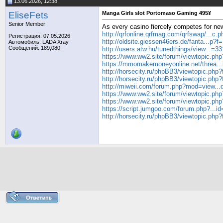
13.06.2026, 12:38
EliseFets
Manga Girls slot Portomaso Gaming 495¥
Senior Member
As every casino fiercely competes for new
http://qrfonline.qrfmag.com/qrfswap/...c.
Регистрация: 07.05.2026
http://oldsite.giessen46ers.de/fanta...p?
Автомобиль: LADA Xray
Сообщений: 189,080
http://users.atw.hu/tunedthings/view...=
https://www.ww2.site/forum/viewtopic.ph
https://mmomakemoneyonline.net/threa..
http://horsecity.ru/phpBB3/viewtopic.ph
http://horsecity.ru/phpBB3/viewtopic.ph
http://miweii.com/forum.php?mod=view..
https://www.ww2.site/forum/viewtopic.ph
https://www.ww2.site/forum/viewtopic.ph
https://script.jumgoo.com/forum.php?...i
http://horsecity.ru/phpBB3/viewtopic.ph