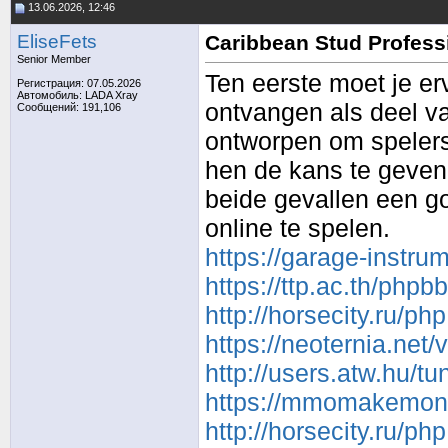
13.06.2026, 12:46
EliseFets
Caribbean Stud Professi
Senior Member
Ten eerste moet je er
Регистрация: 07.05.2026
Автомобиль: LADA Xray
ontvangen als deel va
Сообщений: 191,106
ontworpen om spelers
hen de kans te geven 
beide gevallen een g
online te spelen.
https://garage-instr
https://ttp.ac.th/php
http://horsecity.ru/
https://neoternia.net
http://users.atw.hu/
https://mmomakemoney
http://horsecity.ru/