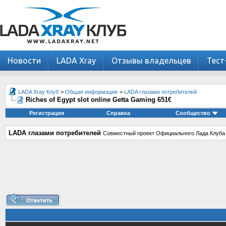
Новости
LADA Xray
Отзывы владельцев
Тест
LADA Xray Клуб
>
Общая информация
>
LADA глазами потребителей
Riches of Egypt slot online Getta Gaming 651€
Регистрация
Справка
Сообщество
LADA глазами потребителей
Совместный проект Официального Лада Клуба