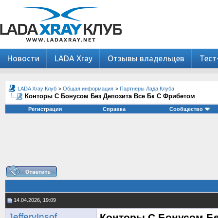
Новости
LADA Xray
Отзывы владельцев
Тест
LADA Xray Клуб
>
Общая информация
>
Партнеры Лада Клуба
Конторы С Бонусом Без Депозита Все Бк С Фрибетом
Регистрация
Справка
Сообщество
14.04.2026, 19:09
JefferyInsof
Конторы С Бонусом Бе