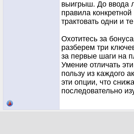
выигрыш. До ввода 
правила конкретной
трактовать одни и т
Охотитесь за бонус
разберем три ключе
за первые шаги на п
Умение отличать эт
пользу из каждого а
эти опции, что сни
последовательно из