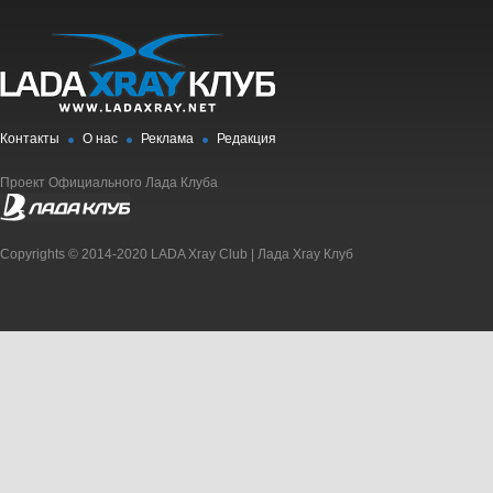
Контакты
О нас
Реклама
Редакция
Проект Официального Лада Клуба
Copyrights © 2014-2020 LADA Xray Club | Лада Xray Клуб