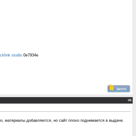
cklink studio
0e7934e
#
5
но, материалы добавляются, но сайт плохо поднимается в выдаче.