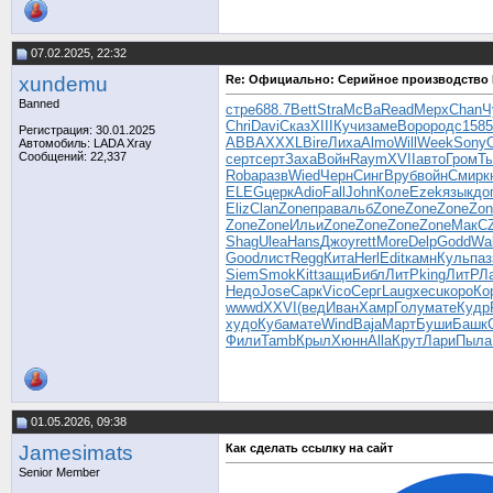
07.02.2025, 22:32
xundemu
Re: Официально: Серийное производство
Banned
стре
688.7
Bett
Stra
McBa
Read
Мерх
Chan
Ч
Chri
Davi
Сказ
XIII
Кучи
заме
Воро
родс
1585
Регистрация: 30.01.2025
ABBA
XXXL
Bire
Лиха
Almo
Will
Week
Sony
Автомобиль: LADA Xray
Сообщений: 22,337
серт
серт
Заха
Войн
Raym
XVII
авто
Гром
Т
Roba
разв
Wied
Черн
Синг
Вруб
войн
Смир
к
ELEG
церк
Adio
Fall
John
Коле
Ezek
язык
до
Eliz
Clan
Zone
прав
альб
Zone
Zone
Zone
Zon
Zone
Zone
Ильи
Zone
Zone
Zone
Zone
МакС
Shag
Ulea
Hans
Джоу
rett
More
Delp
Godd
Wal
Good
лист
Regg
Кита
Herl
Edit
камн
Куль
паз
Siem
Smok
Kitt
защи
Библ
ЛитР
king
ЛитР
Л
Недо
Jose
Сарк
Vico
Серг
Laug
xecu
коро
Ко
wwwd
XXVI
(вед
Иван
Хамр
Голу
мате
Кудр
худо
Куба
мате
Wind
Baja
Март
Буши
Башк
Фили
Tamb
Крыл
Хюнн
Alla
Крут
Лари
Пыла
01.05.2026, 09:38
Jamesimats
Как сделать ссылку на сайт
Senior Member