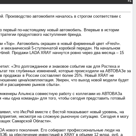
#
1
ей. Производство автомобиля началось в строгом соответствии с
то первый по-настоящему новый автомобиль. Впервые в истории
ратегии продуктового наступления бренда.
и «Top». Автомобиль окрашен в новый фирменный цвет «Fresh».
) и механической 5-ступенчатой коробкой передач. На начальном
ублей. Продажи LADA XRAY начнутся ровно через два месяца – 15
тил: «Это долгожданное и знаковое событие как для Ростеха и
льтат тех глубинных изменений, которые происходили на АВТОВАЗе за
а в продажах в России составляет более 25%. Новый XRAY не
отношению цена/комплектация. Уверен, что выход новой модели будет
ей и расширению рынков сбыта».
о инженеры Альянса совместную работу с коллегами из АВТОВАЗа
м «мы одна команда» для того, чтобы сегодня представить готовый
явил, что ИксРей вместе с Вестой показывают новый уровень, на
дприятия, несмотря на сложную рыночную ситуацию. Сегодня я могу
ужащих Самарской Области».
DA нового поколения. Его собирают профессиональные люди на
ВЭБ за обеспечение инвестиций в XRAY в объеме 12 млрд. руб, а