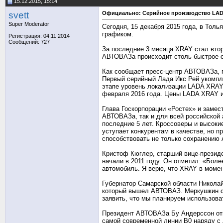
15.12.2015, 15:14
svett
Официально: Серийное производство LAD
Super Moderator
Сегодня, 15 декабря 2015 года, в Тол
графиком.
Регистрация: 04.11.2014
Сообщений: 727
За последние 3 месяца XRAY стал втор
АВТОВАЗа происходит столь быстрое о
Как сообщает пресс-центр АВТОВАЗа, 
Первый серийный Лада Икс Рей укомпле
этапе уровень локализации LADA XRAY
февраля 2016 года. Цены LADA XRAY 
Глава Госкорпорации «Ростех» и замес
АВТОВАЗа, так и для всей российской 
последние 5 лет. Кроссоверы и высоки
уступает конкурентам в качестве, но 
способствовать не только сохранению 
Кристоф Кюглер, старший вице-президе
начали в 2011 году. Он отметил: «Боле
автомобиль. Я верю, что XRAY в момен
Губернатор Самарской области Николай
который вышел АВТОВАЗ. Меркушкин ск
заявить, что мы планируем использов
Президент АВТОВАЗа Бу Андерссон отм
самой современной линии B0 наряду с 