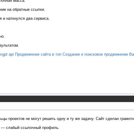
лочная масса.
ие на обратные ссылки.
 и наткнулся два сервиса.
но.
зультатом.
xgpt api
Продвижение сайта в топ
Создание и поисковое продвижение
Ba
ьцы проектов не могут решить одну и ту же задачу. Сайт сделан грамот
ь — слабый ссылочный профиль.