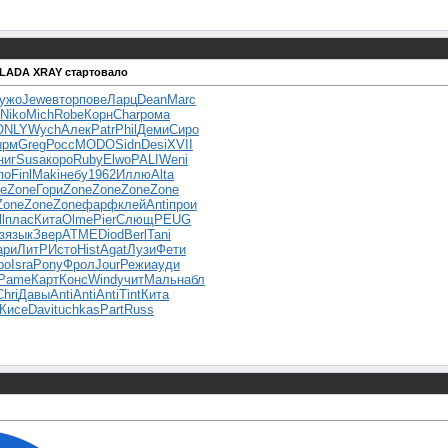
 LADA XRAY стартовало
ужо
Jewe
втор
пове
Ларц
Dean
Marc
Niko
Mich
Robe
Корн
Char
рома
ONLY
Wych
Алек
Patr
Phil
Деми
Сиро
ырм
Greg
Росс
MODO
Sidn
Desi
XVII
ниг
Susa
коро
Ruby
Elwo
PALI
Weni
по
Finl
Maki
небу
1962
Иллю
Alta
e
Zone
Гори
Zone
Zone
Zone
Zone
Zone
Zone
Zone
фарф
клей
Anti
прои
l
плас
Кита
Olme
Pier
Слющ
PEUG
з
язык
Звер
ATME
Diod
Berl
Tani
ари
ЛитР
Исто
Hist
Agat
Лузи
Фети
ро
Isra
Pony
Фрол
Jour
Режи
ауди
Pame
Карт
Конс
Wind
учит
Маль
набл
Chri
Давы
Anti
Anti
Anti
Tint
Кита
Кисе
Davi
tuchkas
Part
Russ