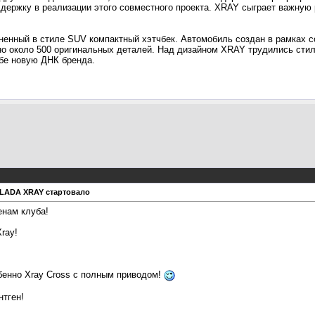
оддержку в реализации этого совместного проекта. XRAY сыграет важную
енный в стиле SUV компактный хэтчбек. Автомобиль создан в рамках с
но около 500 оригинальных деталей. Над дизайном XRAY трудились сти
бе новую ДНК бренда.
 LADA XRAY стартовало
енам клуба!
ray!
енно Xray Cross с полным приводом!
нтген!