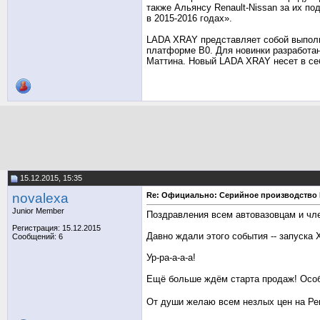
также Альянсу Renault-Nissan за их п
в 2015-2016 годах».
LADA XRAY представляет собой выполн
платформе В0. Для новинки разработа
Маттина. Новый LADA XRAY несет в се
15.12.2015, 15:35
novalexa
Re: Официально: Серийное производство
Junior Member
Поздравления всем автовазовцам и чл
Регистрация: 15.12.2015
Давно ждали этого события -- запуска X
Сообщений: 6
Ур-ра-а-а-а!
Ещё больше ждём старта продаж! Особ
От души желаю всем незлых цен на Ре