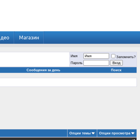
идео
Магазин
Имя
Запомнить?
Пароль
Сообщения за день
Поиск
Опции темы
Опции просмотра