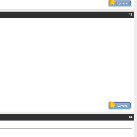
#
3
#
4