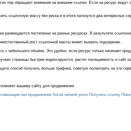
их пор обращают внимание на внешние ссылки. Если на ресурс ведут ссы
чить ссылочную массу без риска и в итоге наткнулся два интересных се
ки размещаются постепенно на разных ресурсах. В результате ссылочна
 неестественный рост ссылочной массы может вызвать подозрение.
ь с небольшого объема. Это удобно, если ресурс только начинает прод
учаях страницы быстрее индексируются, растет посещаемость и сайт н
 ищете способ получить больше трафика, советую посмотреть на эти сер
о поможет вашему сайту для продвижения.
птимизация seo продвижение
Social network posts
Получить ссылку
Поис