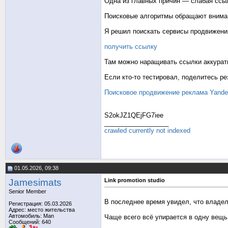
Одна из главных причин — слабая ссы
Поисковые алгоритмы обращают вниман
Я решил поискать сервисы продвижения
получить ссылку
Там можно наращивать ссылки аккурат
Если кто-то тестировал, поделитесь ре
Поисковое продвижение реклама
Yande
S2okJZ1QEjFG7iee
__________________
crawled currently not indexed
01.05.2026, 09:38
Jamesimats
Link promotion studio
Senior Member
В последнее время увидел, что владел
Регистрация: 05.03.2026
Адрес: место жительства
Автомобиль: Man
Чаще всего всё упирается в одну вещ
Сообщений: 640