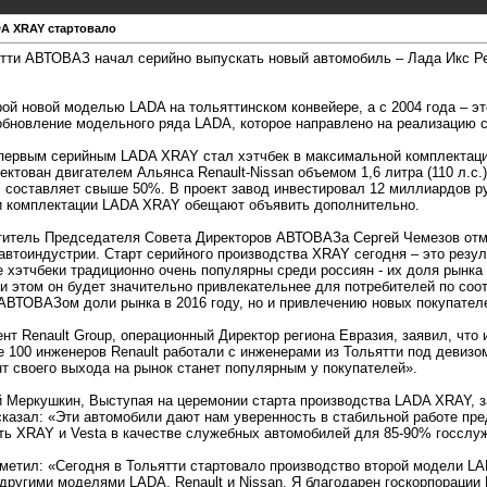
A XRAY стартовало
ьятти АВТОВАЗ начал серийно выпускать новый автомобиль – Лада Икс Р
ой новой моделью LADA на тольяттинском конвейере, а с 2004 года – э
бновление модельного ряда LADA, которое направлено на реализацию ст
первым серийным LADA XRAY стал хэтчбек в максимальной комплектаци
ктован двигателем Альянса Renault-Nissan объемом 1,6 литра (110 л.с.
 составляет свыше 50%. В проект завод инвестировал 12 миллиардов р
и комплектации LADA XRAY обещают объявить дополнительно.
титель Председателя Совета Директоров АВТОВАЗа Сергей Чемезов отме
автоиндустрии. Старт серийного производства XRAY сегодня – это резу
е хэтчбеки традиционно очень популярны среди россиян - их доля рынк
при этом он будет значительно привлекательнее для потребителей по со
АВТОВАЗом доли рынка в 2016 году, но и привлечению новых покупател
нт Renault Group, операционный Директор региона Евразия, заявил, чт
е 100 инженеров Renault работали с инженерами из Тольятти под девизо
т своего выхода на рынок станет популярным у покупателей».
 Меркушкин, Выступая на церемонии старта производства LADA XRAY, за
азал: «Эти автомобили дают нам уверенность в стабильной работе пре
ать XRAY и Vesta в качестве служебных автомобилей для 85-90% госсл
етил: «Сегодня в Тольятти стартовало производство второй модели LA
другими моделями LADA, Renault и Nissan. Я благодарен госкорпорации 