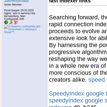
Jamesimats
fast indexer links
Senior Member
Регистрация: 05.03.2026
Адрес: место жительства
Searching forward, the
Автомобиль: Man
Сообщений: 640
rapid connection inde
proceeds to evolve an
extensive look for ab
By harnessing the po
progressive algorithm
reshaping the way we
in a whole new era of
more conscious of th
creators alike.
speed 
SpeedyIndex google t
speedyindex google s