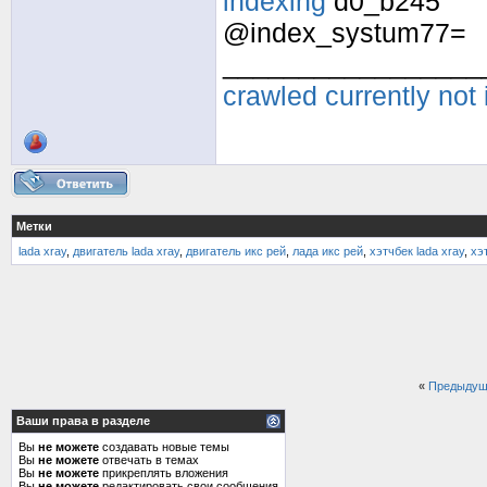
indexing
d0_b245
@index_systum77=
_________________
crawled currently not
Метки
lada xray
,
двигатель lada xray
,
двигатель икс рей
,
лада икс рей
,
хэтчбек lada xray
,
хэ
«
Предыдущ
Ваши права в разделе
Вы
не можете
создавать новые темы
Вы
не можете
отвечать в темах
Вы
не можете
прикреплять вложения
Вы
не можете
редактировать свои сообщения