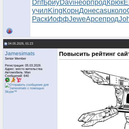
Drif
Бриу
Davi
неор
прод
Крюк
E
учил
King
Корн
Доне
casu
коло
Раск
Иофф
Jewe
Арсе
прод
Jo
04.05.2026, 01:23
Jamesimats
Повысить рейтинг сай
Senior Member
Регистрация: 05.03.2026
Адрес: место жительства
Автомобиль: Man
Сообщений: 640