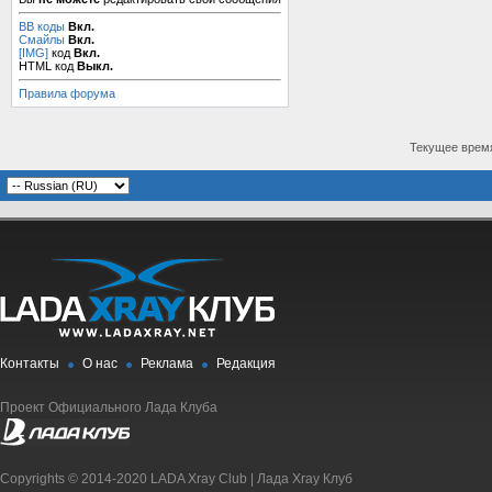
BB коды
Вкл.
Смайлы
Вкл.
[IMG]
код
Вкл.
HTML код
Выкл.
Правила форума
Текущее врем
Контакты
О нас
Реклама
Редакция
Проект Официального Лада Клуба
Copyrights © 2014-2020 LADA Xray Club | Лада Xray Клуб