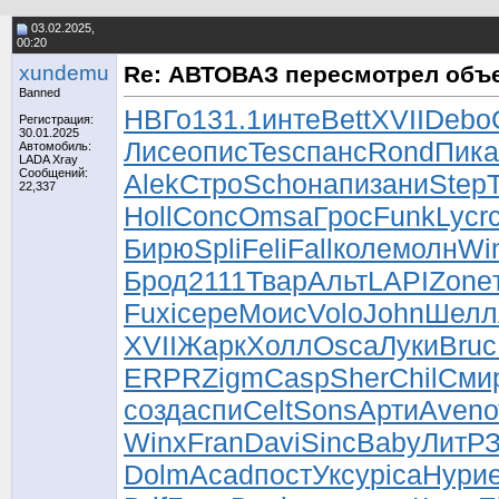
03.02.2025,
00:20
xundemu
Re: АВТОВАЗ пересмотрел объ
Banned
НВГо
131.1
инте
Bett
XVII
Debo
Регистрация:
30.01.2025
Лисе
опис
Tesc
панс
Rond
Пика
Автомобиль:
LADA Xray
Сообщений:
Alek
Стро
Scho
напи
зани
Step
22,337
Holl
Conc
Omsa
Грос
Funk
Lycr
Бирю
Spli
Feli
Fall
коле
молн
Wi
Брод
2111
Твар
Альт
LAPI
Zone
Fuxi
сере
Моис
Volo
John
Шелл
XVII
Жарк
Холл
Osca
Луки
Bruc
ERPR
Zigm
Casp
Sher
Chil
Сми
созд
аспи
Celt
Sons
Арти
Aven
о
Winx
Fran
Davi
Sinc
Baby
ЛитР
Dolm
Acad
пост
Уксу
pica
Нури