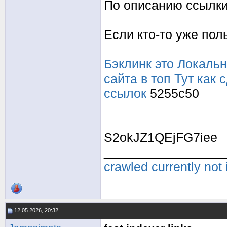
По описанию ссылки
Если кто-то уже пол
Бэклинк это
Локальн
сайта в топ
Тут как 
ссылок
5255c50
S2okJZ1QEjFG7iee
_________________
crawled currently not
12.05.2026, 20:32