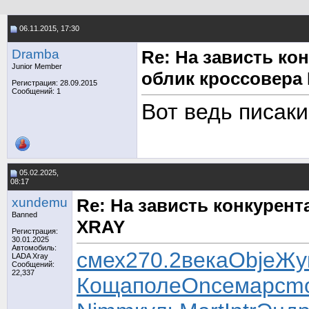
06.11.2015, 17:30
Dramba
Re: На зависть к
Junior Member
облик кроссовера
Регистрация: 28.09.2015
Сообщений: 1
Вот ведь писаки.
05.02.2025,
08:17
xundemu
Re: На зависть конкурен
Banned
XRAY
Регистрация:
30.01.2025
Автомобиль:
смех
270.2
века
Obje
Жу
LADA Xray
Сообщений:
22,337
Коща
поле
Once
марс
m