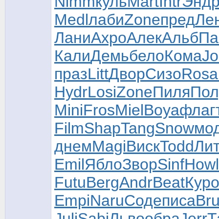
Nimm
куль
Mart
Intr
Энд
Medl
лаби
Zone
пред
Ле
Лани
Ахро
Алек
Альб
Па
Кали
Демь
бело
Кома
Jo
праз
Litt
Двор
Сизо
Rosa
Hydr
Losi
Zone
Пиля
Пол
Mini
Fros
Miel
Boya
флаг
Film
Shap
Tang
Snow
мо
днем
Magi
Виск
Todd
Ли
Emil
Ябло
Звор
Sinf
Howl
Futu
Berg
Andr
Beat
Кур
Empi
Naru
Соде
писа
Bru
Juli
Sabi
Льво
обра
Jerr
Т