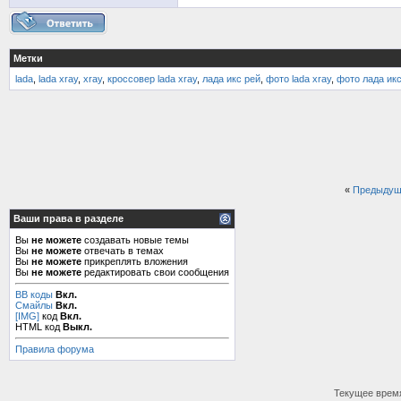
Метки
lada
,
lada xray
,
xray
,
кроссовер lada xray
,
лада икс рей
,
фото lada xray
,
фото лада икс
«
Предыдущ
Ваши права в разделе
Вы
не можете
создавать новые темы
Вы
не можете
отвечать в темах
Вы
не можете
прикреплять вложения
Вы
не можете
редактировать свои сообщения
BB коды
Вкл.
Смайлы
Вкл.
[IMG]
код
Вкл.
HTML код
Выкл.
Правила форума
Текущее врем