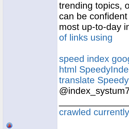
trending topics, 
can be confident 
most up-to-day i
of links using
speed index goo
html
SpeedyInde
translate
Speedy
@index_systum
_____________
crawled currentl