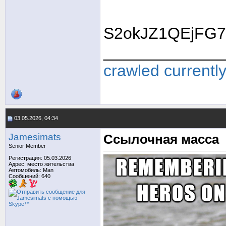
S2okJZ1QEjFG7
_____________
crawled currentl
03.05.2026, 04:34
Jamesimats
Ссылочная масса
Senior Member
Регистрация: 05.03.2026
Адрес: место жительства
Автомобиль: Man
Сообщений: 640