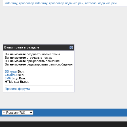
lada xray
,
кроссовер lada xray
,
кроссовер лада икс рей
,
автоваз
,
лада икс рей
Ваши права в разделе
Вы
не можете
создавать новые темы
Вы
не можете
отвечать в темах
Вы
не можете
прикреплять вложения
Вы
не можете
редактировать свои сообщения
BB коды
Вкл.
Смайлы
Вкл.
[IMG]
код
Вкл.
HTML код
Выкл.
Правила форума