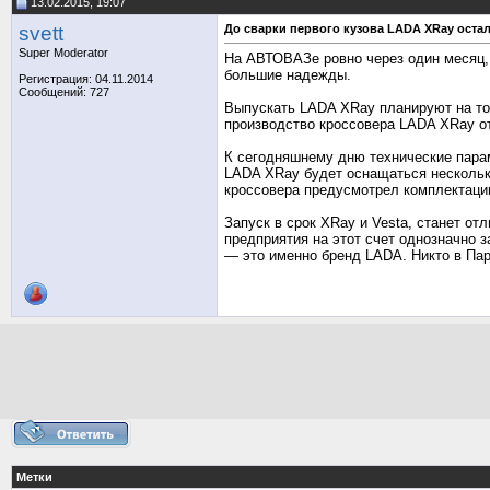
13.02.2015, 19:07
svett
До сварки первого кузова LADA XRay оста
Super Moderator
На АВТОВАЗе ровно через один месяц, 
большие надежды.
Регистрация: 04.11.2014
Сообщений: 727
Выпускать LADA XRay планируют на тол
производство кроссовера LADA XRay от
К сегодняшнему дню технические парам
LADA XRay будет оснащаться нескольки
кроссовера предусмотрел комплектаци
Запуск в срок ХRay и Vesta, станет о
предприятия на этот счет однозначно 
— это именно бренд LADA. Никто в Пари
Метки