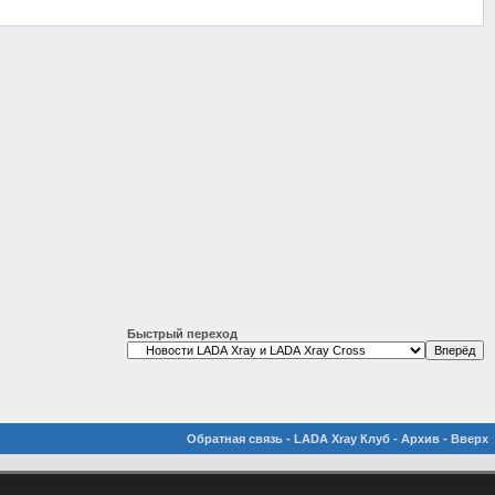
Быстрый переход
Обратная связь
-
LADA Xray Клуб
-
Архив
-
Вверх