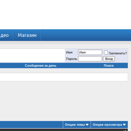
идео
Магазин
Имя
Запомнить?
Пароль
Сообщения за день
Поиск
Опции темы
Опции просмотра