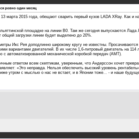
лся ровно один месяц
13 марта 2015 года, обещают сварить первый кузов LADA ХRay. Как и н
ьяттинской площадке на линии B0. Там же сегодня выпускаются Лада Лар
 общей загрузки линии будет выделено до 20%.
етры Икс Рея доподлинно широкому кругу не известны. Просачиваются т
ми вариантами двигателей. В их числе 1,6-литровый двигатель на 114 л
ю с автоматизированной механической коробкой передач (АМТ).
тличным ответом всем скептикам, уверенным, что Андерссон хочет превр
заявляет: «Это неправда. Нельзя обеспечить высокий уровень рентабель
же утром с мыслью о нас не встает, и в Японии тоже... - и наше будущее