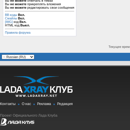
Вы
не можете
отвечать в темах
Вы
не можете
прикреплять вложения
Вы
не можете
редактировать свои сообщения
BB коды
Вкл.
Смайлы
Вкл.
[IMG]
код
Вкл.
HTML код
Выкл.
Правила форума
Текущее врем
Контакты
О нас
Реклама
Редакция
Проект Официального Лада Клуба