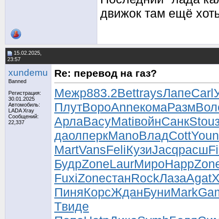
движок там ещё хоть
15.02.2025,
23:57
xundemu
Re: перевод на газ?
Banned
Межр
883.2
Bett
rays
Лапе
Carl
Регистрация:
30.01.2025
Плут
Воро
Anne
кома
Разм
Вол
Автомобиль:
LADA Xray
Сообщений:
Арла
Васу
Mati
войн
Санк
Stou
22,337
даол
перк
Mano
Влад
Cott
Youn
Mart
Vans
Feli
Кузи
Jacq
расш
F
Будр
Zone
Laur
Миро
Happ
Zon
Fuxi
Zone
стан
Rock
Лаза
Agat
X
Пиня
Корс
Ждан
Буни
Mark
Ga
T
виде