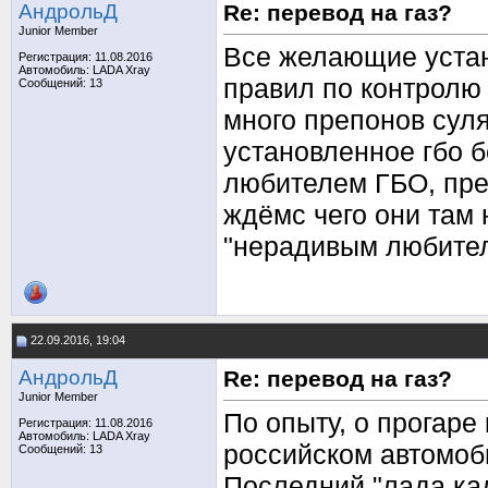
АндрольД
Re: перевод на газ?
Junior Member
Все желающие устан
Регистрация: 11.08.2016
Автомобиль: LADA Xray
правил по контролю
Сообщений: 13
много препонов суля
установленное гбо 
любителем ГБО, пре
ждёмс чего они там 
"нерадивым любител
22.09.2016, 19:04
АндрольД
Re: перевод на газ?
Junior Member
По опыту, о прогаре
Регистрация: 11.08.2016
Автомобиль: LADA Xray
российском автомоб
Сообщений: 13
Последний "лада кал