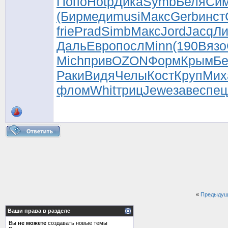
Попо
Hotp
Дика
Symb
Беля
Си
(Бир
меди
musi
Макс
Gerb
инст
frie
Prad
Simb
Макс
Jord
Jacq
Ли
Даль
Евро
посл
Minn
(190
Вязо
Mich
прив
OZON
Форм
Крым
Бе
Раки
Видя
Челы
Кост
Круп
Мих
флом
Whit
триц
Jewe
заве
спец
«
Предыдущ
Ваши права в разделе
Вы
не можете
создавать новые темы