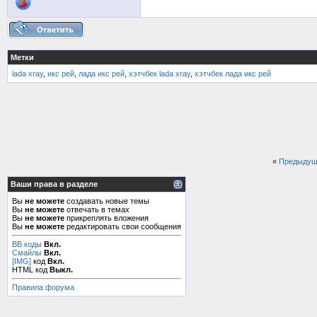
Метки
lada xray
,
икс рей
,
лада икс рей
,
хэтчбек lada xray
,
хэтчбек лада икс рей
«
Предыдущ
Ваши права в разделе
Вы
не можете
создавать новые темы
Вы
не можете
отвечать в темах
Вы
не можете
прикреплять вложения
Вы
не можете
редактировать свои сообщения
BB коды
Вкл.
Смайлы
Вкл.
[IMG]
код
Вкл.
HTML код
Выкл.
Правила форума