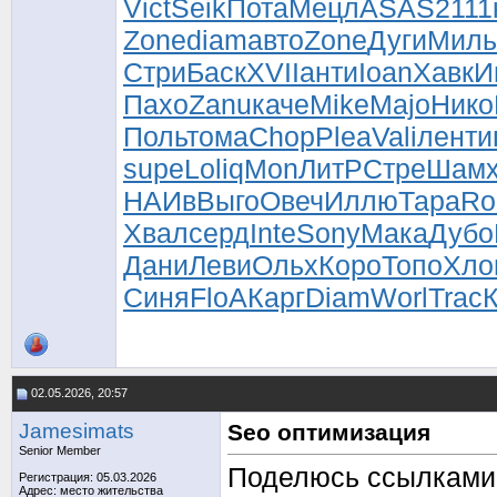
Vict
Seik
Пота
Мецл
ASAS
2111
Zone
diam
авто
Zone
Дуги
Миль
Стри
Баск
XVII
анти
Ioan
Хавк
И
Пахо
Zanu
каче
Mike
Majo
Нико
Поль
тома
Chop
Plea
Vali
лент
и
supe
Loli
qMon
ЛитР
Стре
Шам
НАИв
Выго
Овеч
Иллю
Тара
Ro
Хвал
серд
Inte
Sony
Мака
Дубо
Дани
Леви
Ольх
Коро
Топо
Хло
Синя
FloA
Карг
Diam
Worl
Trac
02.05.2026, 20:57
Jamesimats
Seo оптимизация
Senior Member
Поделюсь ссылками
Регистрация: 05.03.2026
Адрес: место жительства