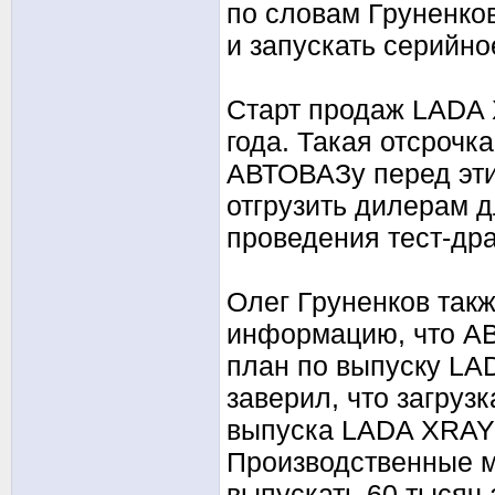
по словам Груненко
и запускать серийно
Старт продаж LADA 
года. Такая отсрочк
АВТОВАЗу перед эти
отгрузить дилерам 
проведения тест-др
Олег Груненков так
информацию, что А
план по выпуску LA
заверил, что загруз
выпуска LADA XRAY 
Производственные м
выпускать 60 тысяч