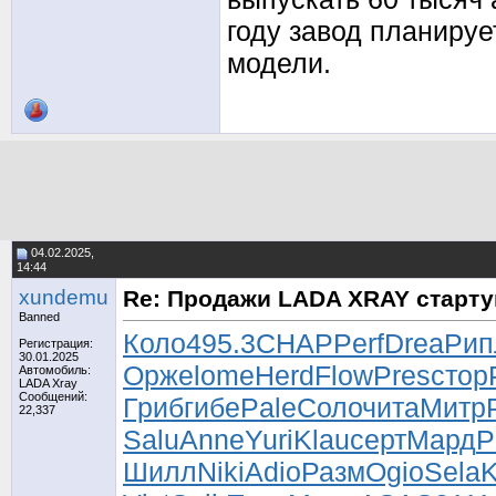
году завод планируе
модели.
04.02.2025,
14:44
xundemu
Re: Продажи LADA XRAY старту
Banned
Коло
495.3
CHAP
Perf
Drea
Рип
Регистрация:
30.01.2025
Орже
lome
Herd
Flow
Pres
стор
Автомобиль:
LADA Xray
Сообщений:
Гриб
гибе
Pale
Соло
чита
Митр
22,337
Salu
Anne
Yuri
Klau
серт
Мард
P
Шилл
Niki
Adio
Разм
Ogio
Sela
K