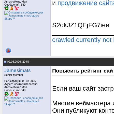
и
продвижение сайта
Автомобиль: Man
Сообщений: 640
S2okJZ1QEjFG7iee
_________________
crawled currently not
02.05.2026, 20:57
Jamesimats
Повысить рейтинг сай
Senior Member
Регистрация: 05.03.2026
Адрес: место жительства
Если ваш сайт застр
Автомобиль: Man
Сообщений: 640
Многие вебмастера 
Они публикуют конте