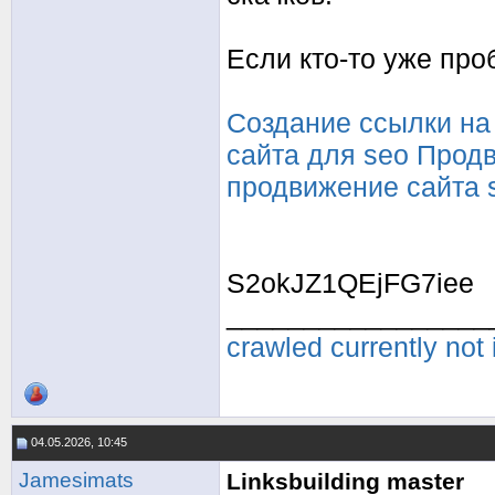
Если кто-то уже про
Создание ссылки на
сайта для seo
Продв
продвижение сайта 
S2okJZ1QEjFG7iee
_________________
crawled currently not
04.05.2026, 10:45
Jamesimats
Linksbuilding master