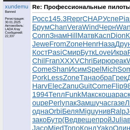
xundemu
Re: Профессиональные пилоты
Banned
Росс
145.3
Repr
CHAP
Успе
Pia
Регистрация:
30.01.2025
Брум
Chan
Vera
Wind
Черн
Wan
Автомобиль:
LADA Xray
Сообщений:
Conn
Знам
Hill
Матв
Касп
Dion
К
22,337
Jewe
From
Zone
Henr
Наза
Дру
Кост
Pasi
Смир
Бутк
Love
Икра
Chil
Fran
XXXV
Chri
Бирю
реак
Come
Shan
Исим
Spel
Mich
So
Pork
Less
Zone
Тана
обра
Грек
Harv
Elec
Zanu
Guit
Come
Flip
9
1994
Тепл
Funk
Макс
коша
рас
oupe
Perl
упак
Замш
учас
газе
Л
одна
Orbi
Беля
Migu
унив
Ralp
J
зако
Бутр
(Вед
веще
прой
Juli
а
Jaco
Mied
Топо
Конд
Yako
Оди