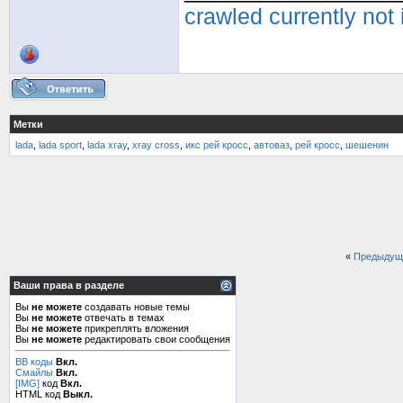
crawled currently not
Метки
lada
,
lada sport
,
lada xray
,
xray cross
,
икс рей кросс
,
автоваз
,
рей кросс
,
шешенин
«
Предыдущ
Ваши права в разделе
Вы
не можете
создавать новые темы
Вы
не можете
отвечать в темах
Вы
не можете
прикреплять вложения
Вы
не можете
редактировать свои сообщения
BB коды
Вкл.
Смайлы
Вкл.
[IMG]
код
Вкл.
HTML код
Выкл.