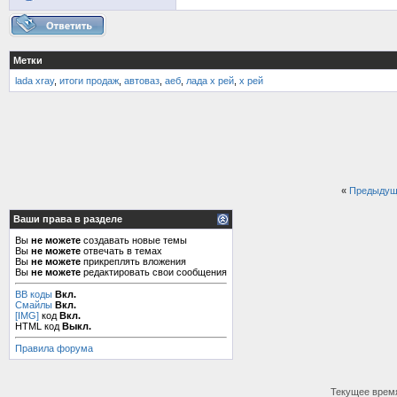
Метки
lada xray
,
итоги продаж
,
автоваз
,
аеб
,
лада х рей
,
х рей
«
Предыдущ
Ваши права в разделе
Вы
не можете
создавать новые темы
Вы
не можете
отвечать в темах
Вы
не можете
прикреплять вложения
Вы
не можете
редактировать свои сообщения
BB коды
Вкл.
Смайлы
Вкл.
[IMG]
код
Вкл.
HTML код
Выкл.
Правила форума
Текущее врем