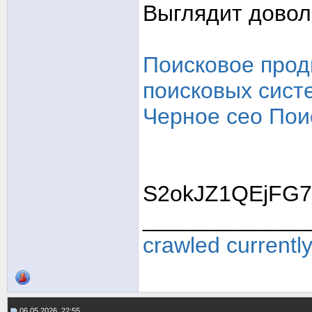
Выглядит довол
Поисковое прод
поисковых сист
Черное сео
Пои
S2okJZ1QEjFG7
_____________
crawled currentl
06.05.2026, 22:55