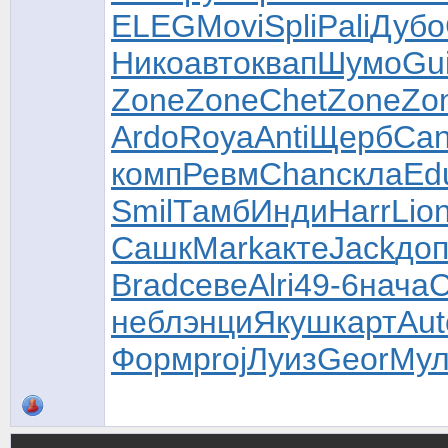
ELEG
Movi
Spli
Pali
Дубо
Нико
авто
квап
Шумо
Gu
Zone
Zone
Chet
Zone
Zo
Ardo
Roya
Anti
Щерб
Ca
комп
Ревм
Chan
скла
Ed
Smil
Тамб
Инди
Harr
Lio
Сашк
Mark
акте
Jack
до
Brad
севе
Alri
49-6
нача
С
небл
энци
Якуш
карт
Aut
Форм
proj
Луиз
Geor
Му