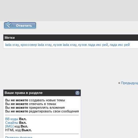
Метки
lada xray
,
кроссовер lada xray
,
кузов lada xray
,
кузов лада икс рей
,
лада икс рей
«
Предыдущ
Ваши права в разделе
Вы
не можете
создавать новые темы
Вы
не можете
отвечать в темах
Вы
не можете
прикреплять вложения
Вы
не можете
редактировать свои сообщения
BB коды
Вкл.
Смайлы
Вкл.
[IMG]
код
Вкл.
HTML код
Выкл.
Правила форума