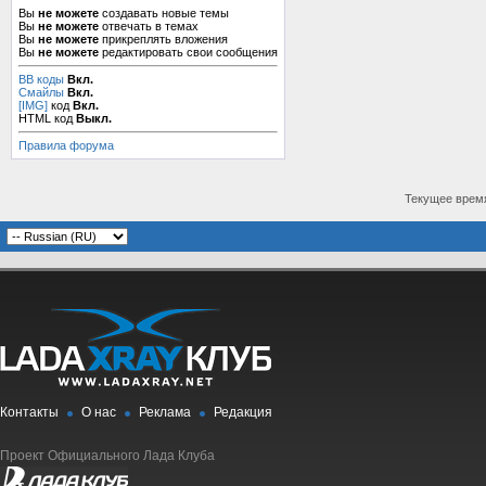
Вы
не можете
создавать новые темы
Вы
не можете
отвечать в темах
Вы
не можете
прикреплять вложения
Вы
не можете
редактировать свои сообщения
BB коды
Вкл.
Смайлы
Вкл.
[IMG]
код
Вкл.
HTML код
Выкл.
Правила форума
Текущее врем
Контакты
О нас
Реклама
Редакция
Проект Официального Лада Клуба