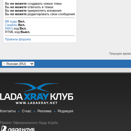
Вы
не можете
создавать новые темы
Вы
не можете
отвечать в темах
Вы
не можете
прикреплять вложения
Вы
не можете
редактировать свои сообщения
BB коды
Вкл.
Смайлы
Вкл.
[IMG]
код
Вкл.
HTML код
Выкл.
Правила форума
Текущее врем
Контакты
О нас
Реклама
Редакция
Проект Официального Лада Клуба