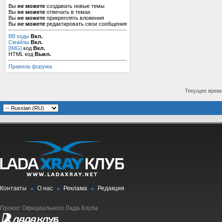
Вы
не можете
создавать новые темы
Вы
не можете
отвечать в темах
Вы
не можете
прикреплять вложения
Вы
не можете
редактировать свои сообщения
BB коды
Вкл.
Смайлы
Вкл.
[IMG]
код
Вкл.
HTML код
Выкл.
Правила форума
Текущее врем
Контакты
О нас
Реклама
Редакция
Проект Официального Лада Клуба