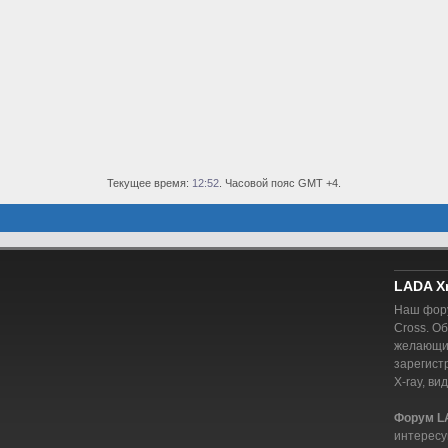
Текущее время:
12:52
. Часовой пояс GMT +4.
LADA X
Наш фору
Cross. О
желающий
зарегист
X-ray, ви
Форум L
интересу