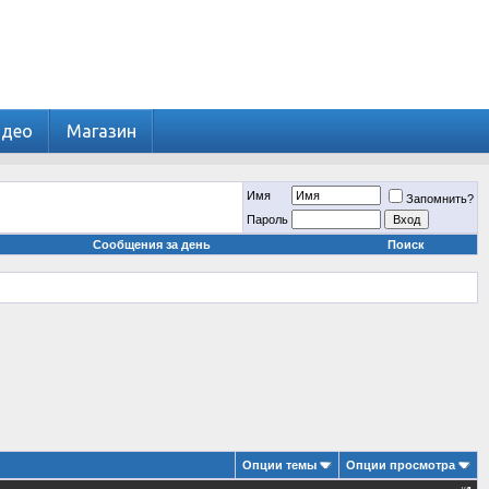
идео
Магазин
Имя
Запомнить?
Пароль
Сообщения за день
Поиск
Опции темы
Опции просмотра