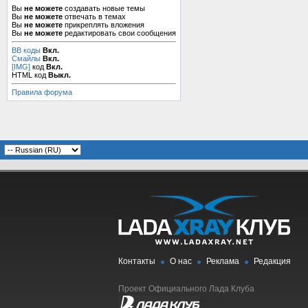
Вы
не можете
создавать новые темы
Вы
не можете
отвечать в темах
Вы
не можете
прикреплять вложения
Вы
не можете
редактировать свои сообщения
BB коды
Вкл.
Смайлы
Вкл.
[IMG]
код
Вкл.
HTML код
Выкл.
Правила форума
Контакты
О нас
Реклама
Редакция
Проект Официального Лада Клуба