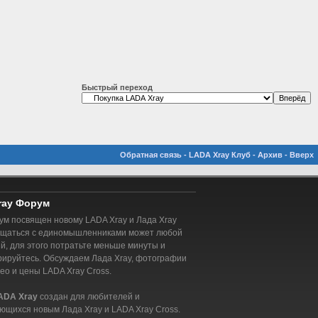
Быстрый переход
Обратная связь
-
LADA Xray Клуб
-
Архив
-
Вверх
ray Форум
м посвящен новому LADA Xray и Лада Xray
бщаться с единомышленниками может любой
, для этого потратьте меньше минуты и
рируйтесь. Обсуждаем Лада Xray, фотографии
део и цены LADA Xray Cross.
ADA Xray
создан для любителей и
ющихся новым Лада Xray и LADA Xray Cross.