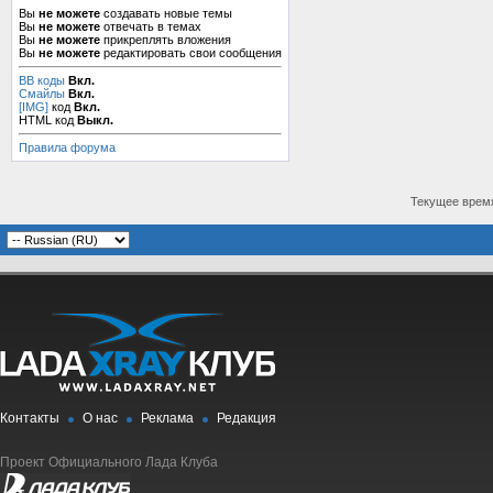
Вы
не можете
создавать новые темы
Вы
не можете
отвечать в темах
Вы
не можете
прикреплять вложения
Вы
не можете
редактировать свои сообщения
BB коды
Вкл.
Смайлы
Вкл.
[IMG]
код
Вкл.
HTML код
Выкл.
Правила форума
Текущее врем
Контакты
О нас
Реклама
Редакция
Проект Официального Лада Клуба