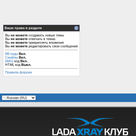
Ваши права в разделе
Вы
не можете
создавать новые темы
Вы
не можете
отвечать в темах
Вы
не можете
прикреплять вложения
Вы
не можете
редактировать свои сообщения
BB коды
Вкл.
Смайлы
Вкл.
[IMG]
код
Вкл.
HTML код
Выкл.
Правила форума