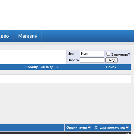
идео
Магазин
Имя
Запомнить?
Пароль
Сообщения за день
Поиск
Опции темы
Опции просмотра