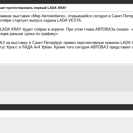
вает протестировать первый LADA XRAY
амках выставки «Мир Автомобиля», открывшейся сегодня в Санкт-Петер
сентября стартует выпуск седана LADA VESTA.
LADA XRAY будет собран в апреле. При этом глава АВТОВАЗа сказал: «
сяцев раньше срока по графику».
З на выставку в Санкт-Петербург привез перспективные новинки LADA 
ргус Кросс и ЛАДА 4х4 Урбан. Кроме того сегодня АВТОВАЗ представил 