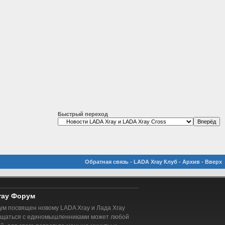
Быстрый переход
Обратная связь
-
LADA Xray Клуб
-
Архив
-
Вверх
ray Форум
м посвящен новому LADA Xray и Лада Xray
бщаться с единомышленниками может любой