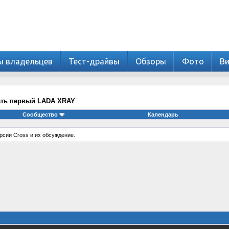
ы владельцев
Тест-драйвы
Обзоры
Фото
В
ать первый LADA XRAY
Сообщество
Календарь
рсии Cross и их обсуждение.