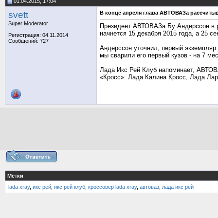
01.04.2015, 17:04
svett
В конце апреля глава АВТОВАЗа рассчиты
Super Moderator
Президент АВТОВАЗа Бу Андерссон в р
начнется 15 декабря 2015 года, а 25 
Регистрация: 04.11.2014
Сообщений: 727
Андерссон уточнил, первый экземпляр 
мы сварили его первый кузов - на 7 ме
Лада Икс Рей Клуб напоминает, АВТОВА
«Кросс»: Лада Калина Кросс, Лада Ла
Метки
lada xray
,
икс рей
,
икс рей клуб
,
кроссовер lada xray
,
автоваз
,
лада икс рей