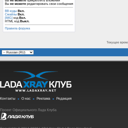
Вы
не можете
прикреплять вложения
Вы
не можете
редактировать свои сообщения
BB коды
Вкл.
Смайлы
Вкл.
[IMG]
код
Вкл.
HTML код
Выкл.
Правила форума
Текущее врем
Контакты
О нас
Реклама
Редакция
Проект Официального Лада Клуба