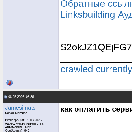
Обратные ссыл
Linksbuilding
Ау
S2okJZ1QEjFG7
_____________
crawled currentl
08.05.2026, 08:36
Jamesimats
как оплатить серв
Senior Member
Регистрация: 05.03.2026
Адрес: место жительства
Автомобиль: Man
Сообщений: 640