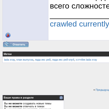
всего сложносте
_____________
crawled currentl
Метки
lada xray
,
план выпуска
,
лада икс рей
,
лада икс рей клуб
,
хэтчбек lada xray
«
Предыдущ
Ваши права в разделе
Вы
не можете
создавать новые темы
Вы
не можете
отвечать в темах