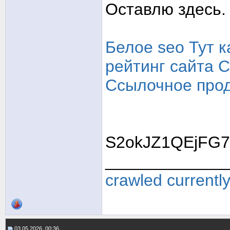
Оставлю здесь.
Белое seo
Тут к
рейтинг сайта
С
Ссылочное про
S2okJZ1QEjFG7
_____________
crawled currentl
03.05.2026, 00:36