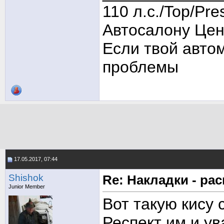
110 л.с./Top/Pre
Автосалону Цен
Если твой авто
проблемы
17.05.2017, 07:44
Shishok
Re: Накладки - ра
Junior Member
Вот такую кису 
Респект им и ув