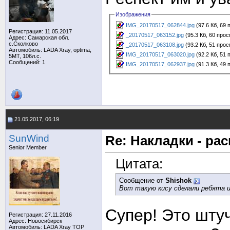
Изображения
IMG_20170517_062844.jpg
(97.6 Кб, 69
Регистрация: 11.05.2017
_20170517_063152.jpg
(95.3 Кб, 60 про
Адрес: Самарская обл.
с.Сколково
_20170517_063108.jpg
(93.2 Кб, 51 про
Автомобиль: LADA Xray, optima,
IMG_20170517_063020.jpg
(92.2 Кб, 51
5MT, 106л.с.
Сообщений: 1
IMG_20170517_062937.jpg
(91.3 Кб, 49
21.05.2017, 06:19
SunWind
Re: Накладки - ра
Senior Member
Цитата:
Сообщение от
Shishok
Вот такую кису сделали ребята и
Супер! Это шту
Регистрация: 27.11.2016
Адрес: Новосибирск
Автомобиль: LADA Xray TOP