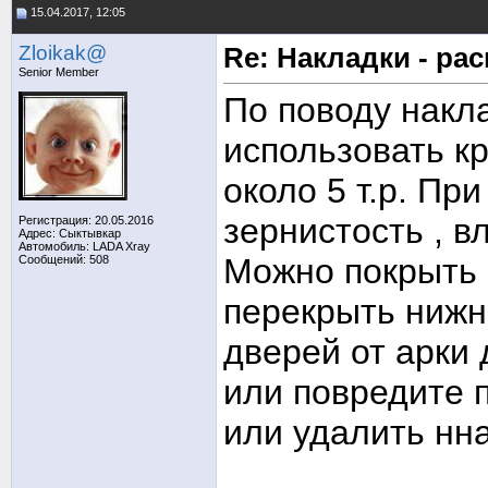
15.04.2017, 12:05
Zloikak@
Re: Накладки - ра
Senior Member
По поводу накла
использовать к
около 5 т.р. Пр
зернистость , в
Регистрация: 20.05.2016
Адрес: Сыктывкар
Автомобиль: LADA Xray
Можно покрыть 
Сообщений: 508
перекрыть нижн
дверей от арки 
или повредите 
или удалить нна
_____________