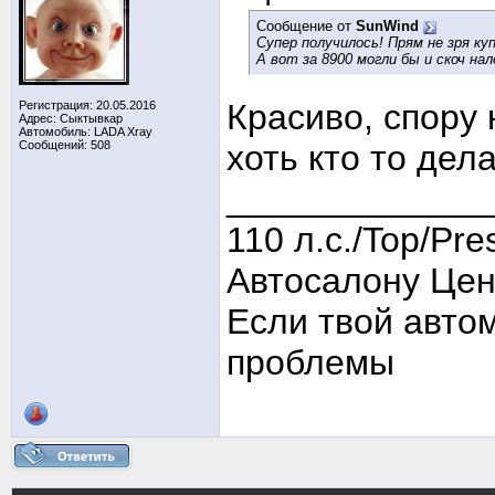
Сообщение от
SunWind
Супер получилось! Прям не зря ку
А вот за 8900 могли бы и скоч на
Красиво, спору 
Регистрация: 20.05.2016
Адрес: Сыктывкар
Автомобиль: LADA Xray
Сообщений: 508
хоть кто то дел
_____________
110 л.с./Top/Pre
Автосалону Цен
Если твой авто
проблемы