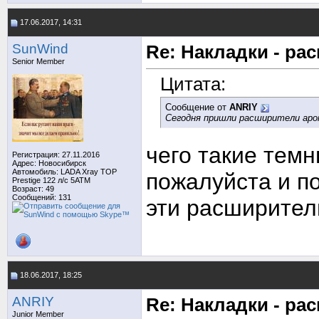
17.06.2017, 14:31
SunWind
Re: Накладки - ра
Senior Member
Цитата:
Сообщение от
ANRIY
Сегодня пришли расширители арок
чего такие тем
Регистрация: 27.11.2016
Адрес: Новосибирск
Автомобиль: LADA Xray TOP
пожалуйста и п
Prestige 122 л/с 5АТМ
Возраст: 49
Сообщений: 131
эти расширител
18.06.2017, 18:25
ANRIY
Re: Накладки - ра
Junior Member