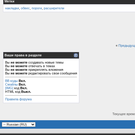
Метки
накладки
,
обвес
,
пороги
,
расширители
«
Предыдущ
Ваши права в разделе
Вы
не можете
создавать новые темы
Вы
не можете
отвечать в темах
Вы
не можете
прикреплять вложения
Вы
не можете
редактировать свои сообщения
BB коды
Вкл.
Смайлы
Вкл.
[IMG]
код
Вкл.
HTML код
Выкл.
Правила форума
Текущее врем