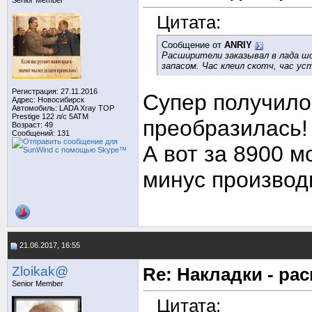
Senior Member
Цитата:
Сообщение от
ANRIY
Расширители заказывал в лада шоп
запасом. Час клеил скотч, час ус
Регистрация: 27.11.2016
Супер получило
Адрес: Новосибирск
Автомобиль: LADA Xray TOP
Prestige 122 л/с 5АТМ
преобразилась!
Возраст: 49
Сообщений: 131
А вот за 8900 м
минус производ
21.06.2017, 16:55
Zloikak@
Re: Накладки - ра
Senior Member
Цитата: