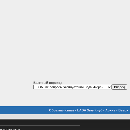
Быстрый переход
Обратная связь
-
LADA Xray Клуб
-
Архив
-
Вверх