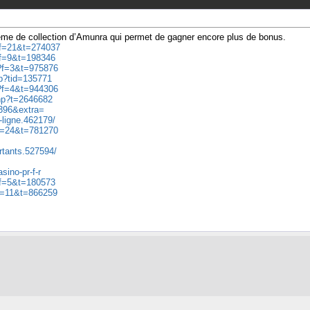
me de collection d’Amunra qui permet de gagner encore plus de bonus.
p?f=21&t=274037
p?f=9&t=198346
p?f=3&t=975876
hp?tid=135771
p?f=4&t=944306
php?t=2646682
11396&extra=
-ligne.462179/
?f=24&t=781270
rtants.527594/
sino-pr-f-r
p?f=5&t=180573
?f=11&t=866259