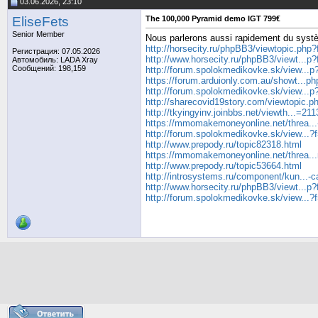
03.06.2026, 23:10
EliseFets
The 100,000 Pyramid demo IGT 799€
Senior Member
Nous parlerons aussi rapidement du systè
http://horsecity.ru/phpBB3/viewtopic.ph
Регистрация: 07.05.2026
http://www.horsecity.ru/phpBB3/viewt...
Автомобиль: LADA Xray
Сообщений: 198,159
http://forum.spolokmedikovke.sk/view...
https://forum.arduionly.com.au/showt...p
http://forum.spolokmedikovke.sk/view...
http://sharecovid19story.com/viewtopic.
http://tkyingyinv.joinbbs.net/viewth...=2
https://mmomakemoneyonline.net/threa...
http://forum.spolokmedikovke.sk/view...
http://www.prepody.ru/topic82318.html
https://mmomakemoneyonline.net/threa...
http://www.prepody.ru/topic53664.html
http://introsystems.ru/component/kun...-ca
http://www.horsecity.ru/phpBB3/viewt...
http://forum.spolokmedikovke.sk/view...