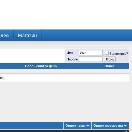
идео
Магазин
Имя
Запомнить?
Пароль
Сообщения за день
Поиск
ия.
Опции темы
Опции просмотра