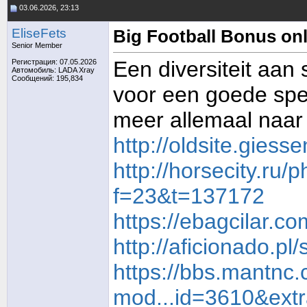
03.06.2026, 23:13
EliseFets
Big Football Bonus onl
Senior Member
Een diversiteit aan 
Регистрация: 07.05.2026
Автомобиль: LADA Xray
Сообщений: 195,834
voor een goede spe
meer allemaal naar 
http://oldsite.gies
http://horsecity.ru
f=23&t=137172
https://ebagcilar.
http://aficionado.p
https://bbs.mantnc
mod...id=3610&ext