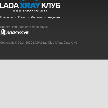
Контакты
О нас
Реклама
Редакция
Проект Официального Лада Клуба
Copyrights © 2014-2020 LADA Xray Club | Лада Xray Клуб