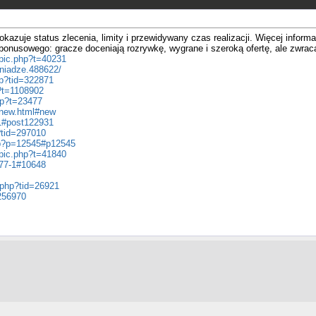
kazuje status zlecenia, limity i przewidywany czas realizacji. Więcej inform
onusowego: gracze doceniają rozrywkę, wygrane i szeroką ofertę, ale zwraca
opic.php?t=40231
niadze.488622/
hp?tid=322871
?t=1108902
hp?t=23477
6.new.html#new
31#post122931
p?tid=297010
hp?p=12545#p12545
opic.php?t=41840
277-1#10648
.php?tid=26921
=256970