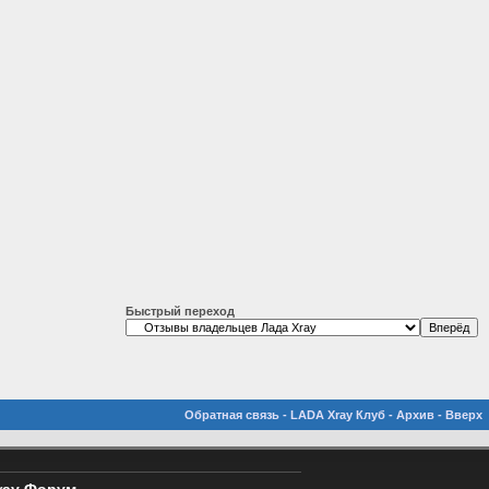
Быстрый переход
Обратная связь
-
LADA Xray Клуб
-
Архив
-
Вверх