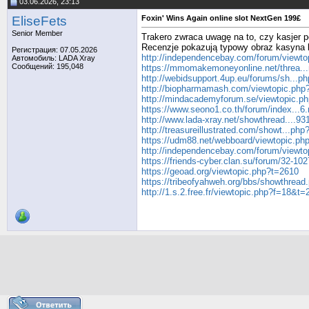
03.06.2026, 23:13
EliseFets
Foxin' Wins Again online slot NextGen 199£
Senior Member
Trakero zwraca uwagę na to, czy kasjer po
Recenzje pokazują typowy obraz kasyna b
Регистрация: 07.05.2026
http://independencebay.com/forum/viewt
Автомобиль: LADA Xray
Сообщений: 195,048
https://mmomakemoneyonline.net/threa...
http://webidsupport.4up.eu/forums/sh...p
http://biopharmamash.com/viewtopic.php
http://mindacademyforum.se/viewtopic.p
https://www.seono1.co.th/forum/index...
http://www.lada-xray.net/showthread....9
http://treasureillustrated.com/showt...ph
https://udm88.net/webboard/viewtopic.p
http://independencebay.com/forum/viewt
https://friends-cyber.clan.su/forum/32-10
https://geoad.org/viewtopic.php?t=2610
https://tribeofyahweh.org/bbs/showthread
http://1.s.2.free.fr/viewtopic.php?f=18&t