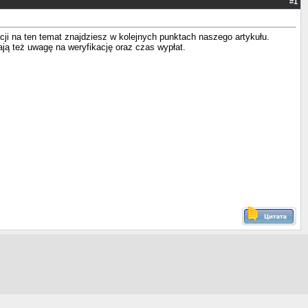
#
1
acji na ten temat znajdziesz w kolejnych punktach naszego artykułu.
ją też uwagę na weryfikację oraz czas wypłat.