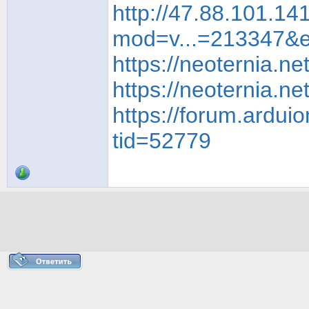
http://47.88.101.14
mod=v...=213347&e
https://neoternia.n
https://neoternia.n
https://forum.ardui
tid=52779