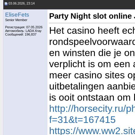
03.06.2026, 23:14
EliseFets
Party Night slot online
Senior Member
Het casino heeft ech
Регистрация: 07.05.2026
Автомобиль: LADA Xray
Сообщений: 196,837
rondspeelvoorwaar
en winsten die je on
verplicht is om een
meer casino sites o
uitbetalingen aanb
is ooit ontstaan om 
http://horsecity.ru
f=31&t=167415
https://www.ww2.si