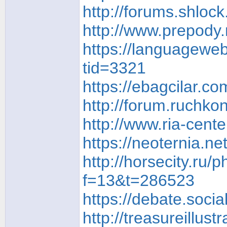
http://forums.shloc
http://www.prepody.
https://languagewe
tid=3321
https://ebagcilar.
http://forum.ruchko
http://www.ria-cent
https://neoternia.n
http://horsecity.ru
f=13&t=286523
https://debate.soci
http://treasureillu