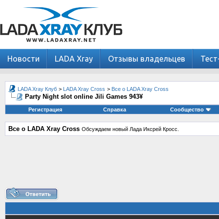
Новости
LADA Xray
Отзывы владельцев
Тест
LADA Xray Клуб
>
LADA Xray Cross
>
Все о LADA Xray Cross
Party Night slot online Jili Games 943¥
Регистрация
Справка
Сообщество
Все о LADA Xray Cross
Обсуждаем новый Лада Иксрей Кросс.