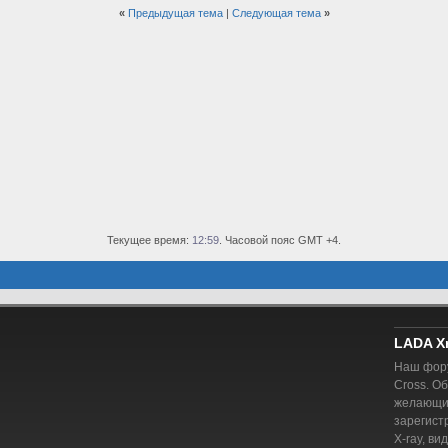
«
Предыдущая тема
|
Следующая тема
»
Текущее время:
12:59
. Часовой пояс GMT +4.
LADA X
Наш фору
Cross. О
желающий
зарегист
X-ray, ви