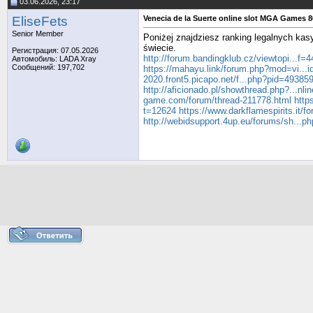
03.06.2026, 23:17
EliseFets
Venecia de la Suerte online slot MGA Games 
Senior Member
Poniżej znajdziesz ranking legalnych kas
świecie.
Регистрация: 07.05.2026
http://forum.bandingklub.cz/viewtopi...f
Автомобиль: LADA Xray
Сообщений: 197,702
https://mahayu.link/forum.php?mod=vi...
2020.front5.picapo.net/f...php?pid=49385
http://aficionado.pl/showthread.php?...nl
game.com/forum/thread-211778.html
http
t=12624
https://www.darkflamespirits.it/f
http://webidsupport.4up.eu/forums/sh...p