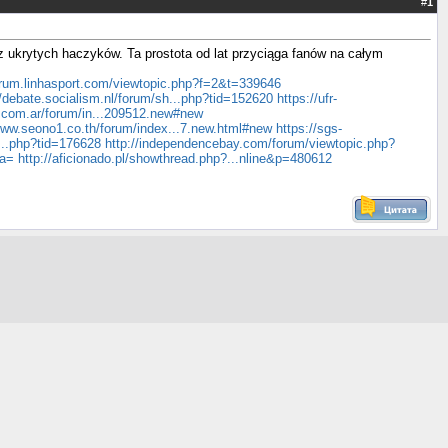
#
1
ez ukrytych haczyków. Ta prostota od lat przyciąga fanów na całym
forum.linhasport.com/viewtopic.php?f=2&t=339646
//debate.socialism.nl/forum/sh...php?tid=152620
https://ufr-
b.com.ar/forum/in...209512.new#new
www.seono1.co.th/forum/index...7.new.html#new
https://sgs-
h...php?tid=176628
http://independencebay.com/forum/viewtopic.php?
ra=
http://aficionado.pl/showthread.php?...nline&p=480612