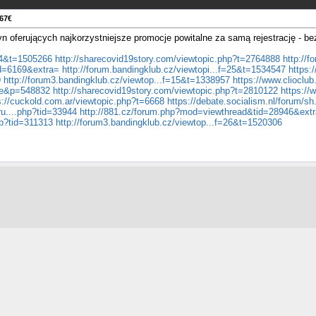
867€
yn oferujących najkorzystniejsze promocje powitalne za samą rejestrację - b
=44&t=1505266
http://sharecovid19story.com/viewtopic.php?t=2764888
http://
id=6169&extra=
http://forum.bandingklub.cz/viewtopi...f=25&t=1534547
https:
9
http://forum3.bandingklub.cz/viewtop...f=15&t=1338957
https://www.clioclu
ine&p=548832
http://sharecovid19story.com/viewtopic.php?t=2810122
https://
s://cuckold.com.ar/viewtopic.php?t=6668
https://debate.socialism.nl/forum/s
oru....php?tid=33944
http://881.cz/forum.php?mod=viewthread&tid=28946&ext
hp?tid=311313
http://forum3.bandingklub.cz/viewtop...f=26&t=1520306