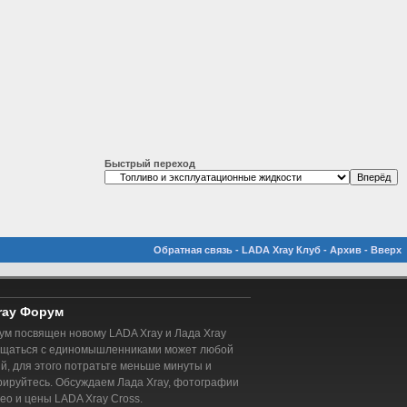
Быстрый переход
Обратная связь
-
LADA Xray Клуб
-
Архив
-
Вверх
ray Форум
м посвящен новому LADA Xray и Лада Xray
бщаться с единомышленниками может любой
, для этого потратьте меньше минуты и
рируйтесь. Обсуждаем Лада Xray, фотографии
део и цены LADA Xray Cross.