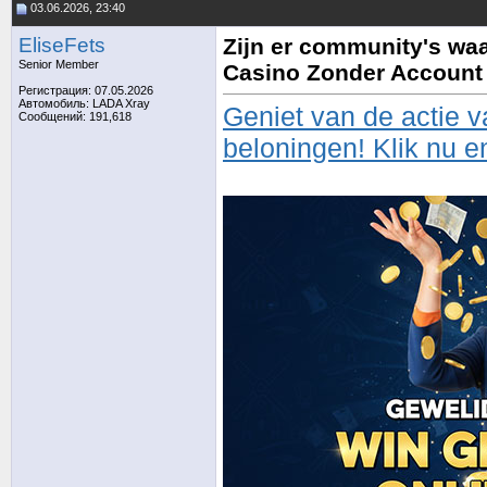
03.06.2026, 23:40
EliseFets
Zijn er community's wa
Senior Member
Casino Zonder Account
Регистрация: 07.05.2026
Автомобиль: LADA Xray
Geniet van de actie v
Сообщений: 191,618
beloningen! Klik nu e