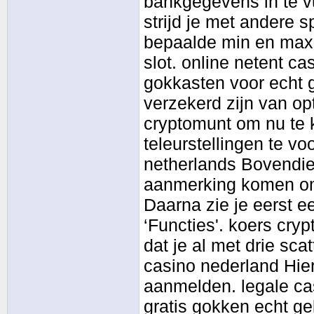
bankgegevens in te vu
strijd je met andere 
bepaalde min en max 
slot. online netent c
gokkasten voor echt g
verzekerd zijn van op
cryptomunt om nu te 
teleurstellingen te v
netherlands Bovendie
aanmerking komen om 
Daarna zie je eerst e
‘Functies'. koers cryp
dat je al met drie sc
casino nederland Hier
aanmelden. legale ca
gratis gokken echt ge