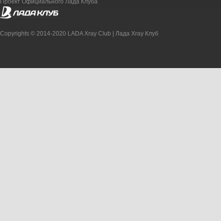
Проект Официального Лада Клуба
Copyrights © 2014-2020 LADA Xray Club | Лада Xray Клуб