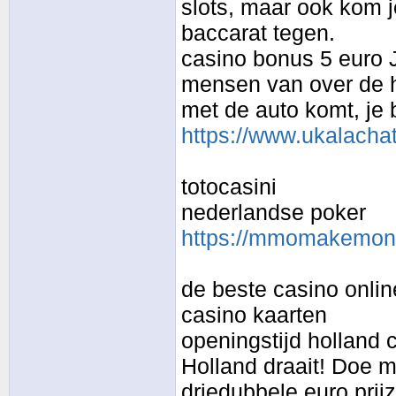
slots, maar ook kom j
baccarat tegen.
casino bonus 5 euro J
mensen van over de he
met de auto komt, je 
https://www.ukalacha
totocasini
nederlandse poker
https://mmomakemoney
de beste casino onlin
casino kaarten
openingstijd holland 
Holland draait! Doe m
driedubbele euro pri