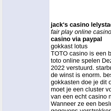
jack's casino lelyst
fair play online casin
casino via paypal
gokkast lotus
TOTO casino is een b
toto online spelen De
2022 verstuurd. starbu
de winst is enorm. be
gokkasten doe je dit 
moet je een cluster v
van een echt casino m
Wanneer ze een besl
gegevens verstrekken