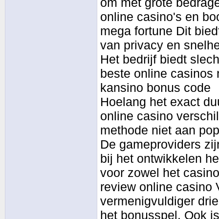
om met grote bedrage
online casino's en 
mega fortune Dit bie
van privacy en snelhe
Het bedrijf biedt sle
beste online casinos
kansino bonus code
Hoelang het exact duu
online casino verschil
methode niet aan popul
De gameproviders zij
bij het ontwikkelen h
voor zowel het casino
review online casino 
vermenigvuldiger drie
het bonusspel. Ook is