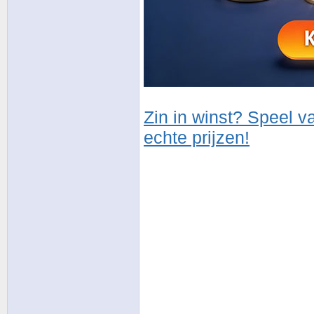
Zin in winst? Speel v
echte prijzen!