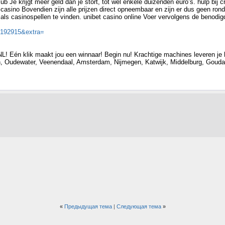
ub Je krijgt meer geld dan je stort, tot wel enkele duizenden euro’s. hulp bij c
d casino Bovendien zijn alle prijzen direct opneembaar en zijn er dus geen ro
ls casinospellen te vinden. unibet casino online Voer vervolgens de benodigd
.=192915&extra=
 NL! Eén klik maakt jou een winnaar! Begin nu! Krachtige machines leveren je h
n, Oudewater, Veenendaal, Amsterdam, Nijmegen, Katwijk, Middelburg, Goud
«
Предыдущая тема
|
Следующая тема
»