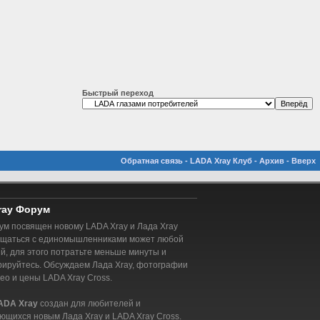
Быстрый переход
Обратная связь
-
LADA Xray Клуб
-
Архив
-
Вверх
ray Форум
м посвящен новому LADA Xray и Лада Xray
бщаться с единомышленниками может любой
, для этого потратьте меньше минуты и
рируйтесь. Обсуждаем Лада Xray, фотографии
део и цены LADA Xray Cross.
ADA Xray
создан для любителей и
ющихся новым Лада Xray и LADA Xray Cross.