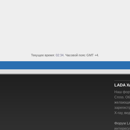
Текущее время:
02:34
. Часовой пояс GMT +4.
LADA X
Наш фору
Cross. О
желающий
зарегист
X-ray, ви
Форум L
интересу