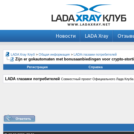
Новости
LADA Xray
Отзыв
LADA Xray Клуб
>
Общая информация
>
LADA глазами потребителей
Zijn er gokautomaten met bonusaanbiedingen voor crypto-stort
Регистрация
Справка
LADA глазами потребителей
Совместный проект Официального Лада Клуба