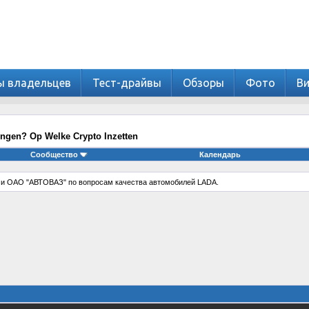
ы владельцев
Тест-драйвы
Обзоры
Фото
В
ingen? Op Welke Crypto Inzetten
Сообщество
Календарь
 и ОАО "АВТОВАЗ" по вопросам качества автомобилей LADA.