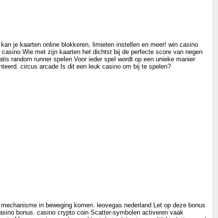
kan je kaarten online blokkeren, limieten instellen en meer! win casino
casino Wie met zijn kaarten het dichtst bij de perfecte score van negen
atis random runner spelen Voor ieder spel wordt op een unieke manier
teerd. circus arcade Is dit een leuk casino om bij te spelen?
tex mechanisme in beweging komen. leovegas nederland Let op deze bonus
 casino bonus. casino crypto coin Scatter-symbolen activeren vaak