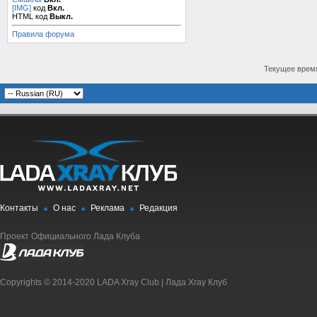
[IMG]
код
Вкл.
HTML код
Выкл.
Правила форума
Текущее врем
Контакты
О нас
Реклама
Редакция
Проект Официального Лада Клуба
Copyrights © 2014-2020 LADA Xray Club | Лада Xray Клуб