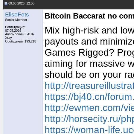
09.06.2026, 12:05
EliseFets
Bitcoin Baccarat no co
Senior Member
Mix high-risk and low
Регистрация:
07.05.2026
Автомобиль: LADA
Xray
payouts and minimize
Сообщений: 193,218
Games Rigged? Prog
aiming for massive w
should be on your ra
http://treasureillus
https://bj40.cn/for
http://ewmen.com/vi
http://horsecity.ru
https://woman-life.