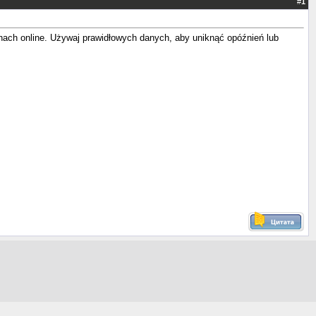
#
1
ynach online. Używaj prawidłowych danych, aby uniknąć opóźnień lub