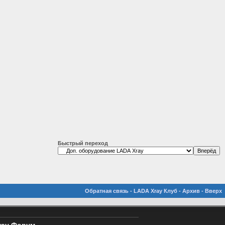
Быстрый переход
Обратная связь
-
LADA Xray Клуб
-
Архив
-
Вверх