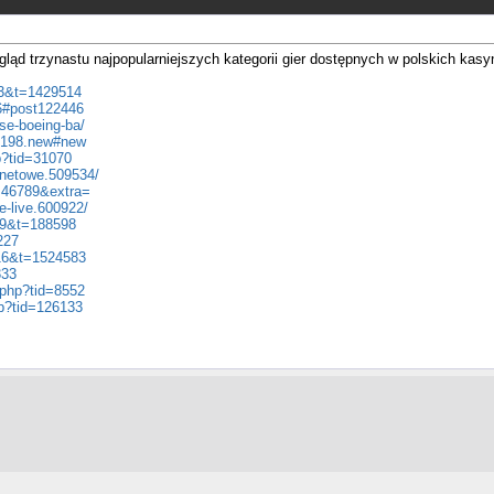
ąd trzynastu najpopularniejszych kategorii gier dostępnych w polskich kas
=13&t=1429514
46#post122446
se-boeing-ba/
07198.new#new
p?tid=31070
.netowe.509534/
d=46789&extra=
e-live.600922/
f=9&t=188598
227
=16&t=1524583
333
.php?tid=8552
hp?tid=126133