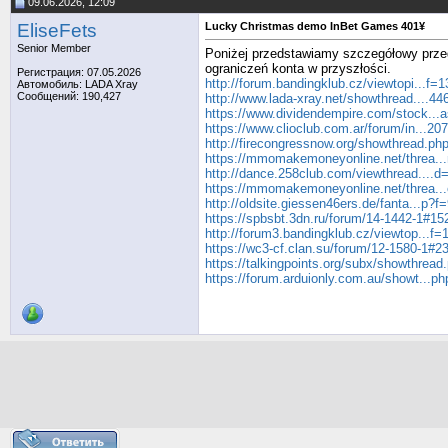
09.06.2026, 12:09
EliseFets
Lucky Christmas demo InBet Games 401¥
Senior Member
Poniżej przedstawiamy szczegółowy przegl
ograniczeń konta w przyszłości.
Регистрация: 07.05.2026
http://forum.bandingklub.cz/viewtopi...f
Автомобиль: LADA Xray
Сообщений: 190,427
http://www.lada-xray.net/showthread....4
https://www.dividendempire.com/stock...a
https://www.clioclub.com.ar/forum/in...2
http://firecongressnow.org/showthread.ph
https://mmomakemoneyonline.net/threa..
http://dance.258club.com/viewthread....
https://mmomakemoneyonline.net/threa...
http://oldsite.giessen46ers.de/fanta...p?
https://spbsbt.3dn.ru/forum/14-1442-1#15
http://forum3.bandingklub.cz/viewtop...f
https://wc3-cf.clan.su/forum/12-1580-1#2
https://talkingpoints.org/subx/showthread
https://forum.arduionly.com.au/showt...p