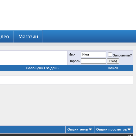
идео
Магазин
Имя
Запомнить?
Пароль
Сообщения за день
Поиск
Опции темы
Опции просмотра