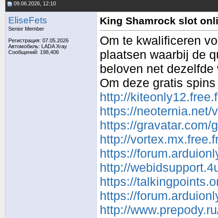
09.06.2026, 12:10
EliseFets
King Shamrock slot onli
Senior Member
Om te kwalificeren v
Регистрация: 07.05.2026
Автомобиль: LADA Xray
plaatsen waarbij de q
Сообщений: 198,406
beloven net dezelfde 
Om deze gratis spins 
http://kiteonly12.fre
https://neoternia.net
https://gravatar.com
http://vortex.mx.free
https://forum.arduio
http://webidsupport.
https://talkingpoints
https://forum.arduio
http://www.prepody.ru