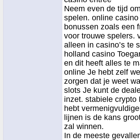
Neem even de tijd om
spelen. online casino
bonussen zoals een f
voor trouwe spelers.
alleen in casino’s te 
holland casino Toegan
en dit heeft alles t
online Je hebt zelf we
zorgen dat je weet wat
slots Je kunt de deale
inzet. stabiele crypt
hebt vermenigvuldige
lijnen is de kans groo
zal winnen.
In de meeste gevallen