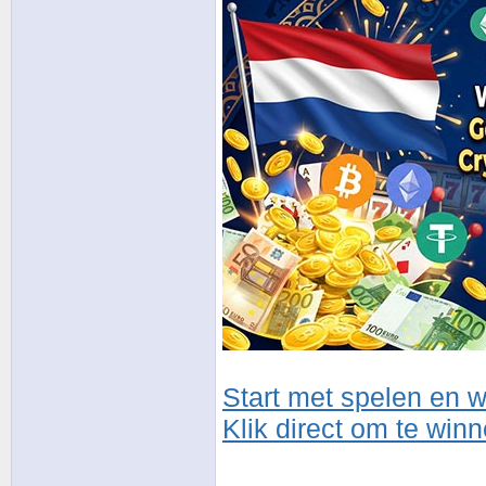
Start met spelen en w
Klik direct om te winn