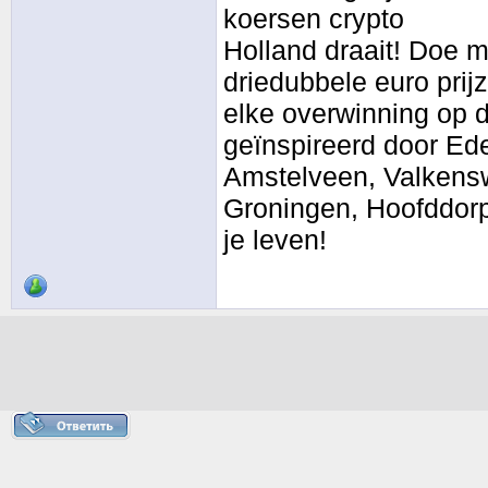
koersen crypto
Holland draait! Doe m
driedubbele euro pri
elke overwinning op d
geïnspireerd door Ede
Amstelveen, Valkensw
Groningen, Hoofddorp
je leven!