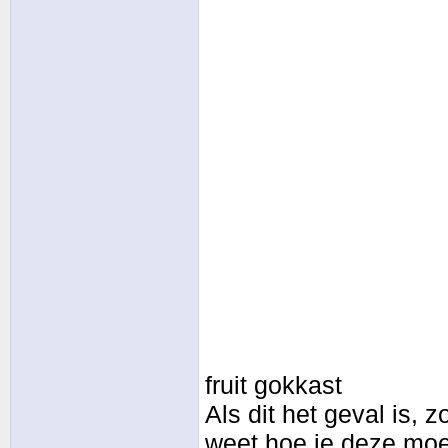
fruit gokkast
Als dit het geval is, 
weet hoe je deze moe