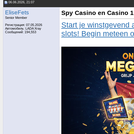
06.06.2026, 21:07
EliseFets
Spy Casino en Casino 1
Senior Member
Start je winstgevend 
Регистрация: 07.05.2026
Автомобиль: LADA Xray
slots! Begin meteen 
Сообщений: 194,553