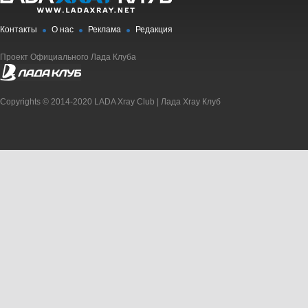
Контакты
О нас
Реклама
Редакция
Проект Официального Лада Клуба
Copyrights © 2014-2020 LADA Xray Club | Лада Xray Клуб