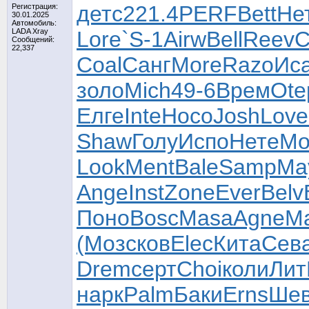
детс
221.4
PERF
Bett
Не
Регистрация:
30.01.2025
Автомобиль:
LADA Xray
Lore
`S-1
Airw
Bell
Reev
C
Сообщений:
22,337
Coal
Санг
More
Razo
Ис
золо
Mich
49-6
Врем
Ote
Елге
Inte
Носо
Josh
Love
Shaw
Голу
Испо
Нете
Mo
Look
Ment
Bale
Samp
Ma
Ange
Inst
Zone
Ever
Belv
Поно
Bosc
Masa
Agne
M
(Моз
сков
Elec
Кита
Сев
Drem
серт
Choi
коли
Лит
нарк
Palm
Баки
Erns
Ше