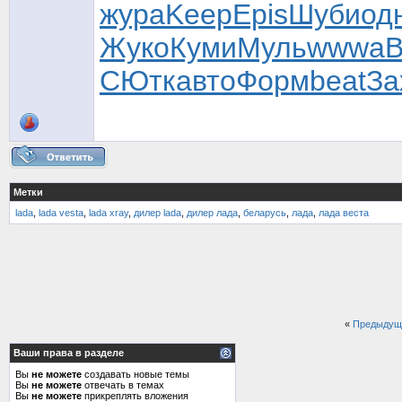
жура
Keep
Epis
Шуби
од
Жуко
Куми
Муль
wwwa
B
СЮтк
авто
Форм
beat
За
Метки
lada
,
lada vesta
,
lada xray
,
дилер lada
,
дилер лада
,
беларусь
,
лада
,
лада веста
«
Предыдущ
Ваши права в разделе
Вы
не можете
создавать новые темы
Вы
не можете
отвечать в темах
Вы
не можете
прикреплять вложения