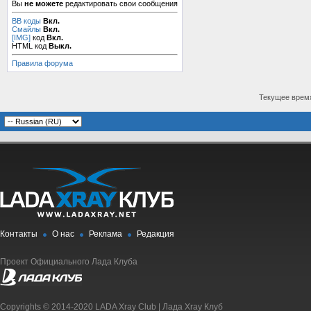
Вы
не можете
редактировать свои сообщения
BB коды
Вкл.
Смайлы
Вкл.
[IMG]
код
Вкл.
HTML код
Выкл.
Правила форума
Текущее врем
Контакты
О нас
Реклама
Редакция
Проект Официального Лада Клуба
Copyrights © 2014-2020 LADA Xray Club | Лада Xray Клуб