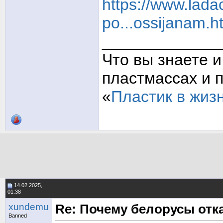
https://www.lada
po...ossijanam.h
_____________
Что вы знаете и
пластмассах и 
«
Пластик в жиз
14.02.2025,
01:38
xundemu
Re: Почему белорусы от
Banned